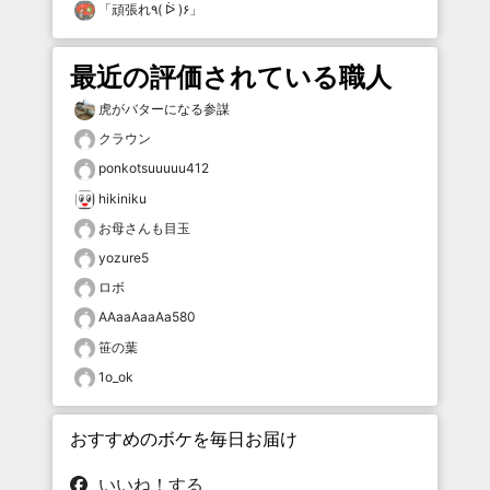
「
頑張れ٩( ᐖ )۶
」
最近の評価されている職人
虎がバターになる参謀
クラウン
ponkotsuuuuu412
hikiniku
お母さんも目玉
yozure5
ロボ
AAaaAaaAa580
笹の葉
1o_ok
おすすめのボケを毎日お届け
いいね！する