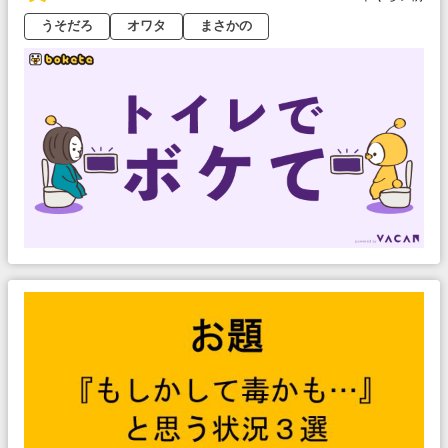
うそだろ
オワタ
まさかの