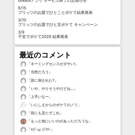
boketeアプリ サービス終了のお知らせ
6/15
プリッツのお題でひとことボケて結果発表
3/10
プリッツのお題でひと言ボケて キャンペーン
3/9
干支でボケて2026 結果発表
最近のコメント
「
ネーミングセンスがダサい!
」
「
当然だろう
」
「
誰に倒された?
」
「
いや、やりそうやけどね…
」
「
上手いなー
」
「
いにしえからのボケてのノリ
」
「
前にも見たぞこれ
」
「
もっと他にいいのがあっただろうな
」
「
≡(｢･ω･)｢ﾏﾃｰ
」