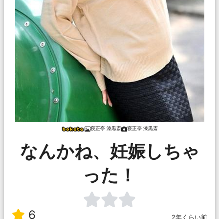
寝正亭 漆黒斎
寝正亭 漆黒斎
なんかね、妊娠しちゃ
った！
6
2年くらい前