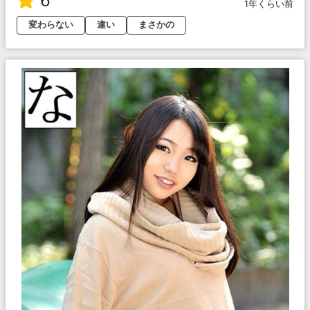
6
1年くらい前
変わらない
違い
まさかの