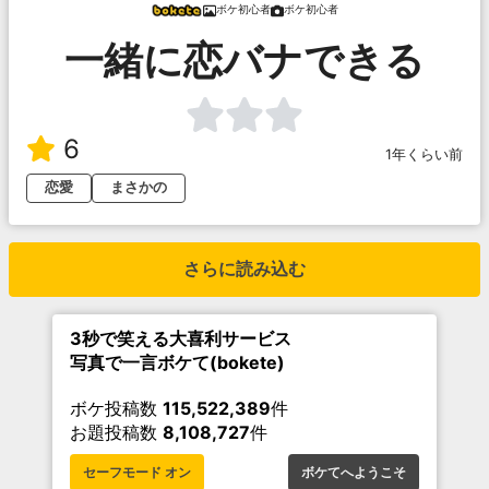
ボケ初心者
ボケ初心者
一緒に恋バナできる
6
1年くらい前
恋愛
まさかの
さらに読み込む
3秒で笑える大喜利サービス
写真で一言ボケて(bokete)
ボケ投稿数
115,522,389
件
お題投稿数
8,108,727
件
セーフモード オン
ボケてへようこそ