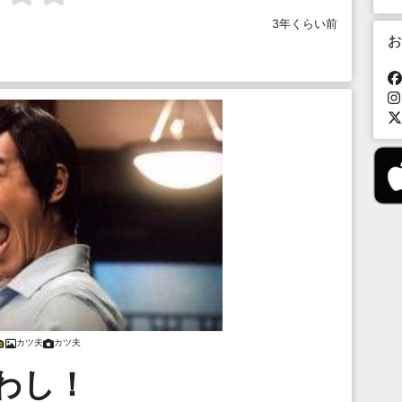
3年くらい前
お
カツ夫
カツ夫
わし！