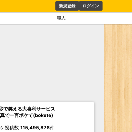
新規登録
ログイン
職人
秒で笑える大喜利サービス
真で一言ボケて(bokete)
ボケ投稿数
115,495,876
件