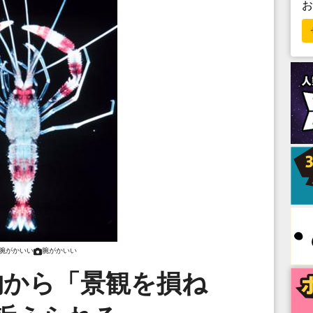
腕がかいい
腕がかいい
物から「景観を損ね