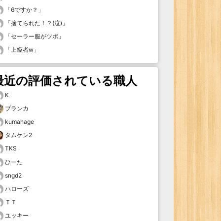
「
6ですか？
」
「
捨てられた！？(泣)
」
「
セーラー服がツボ
」
「
上級者w
」
最近の評価されている職人
K
ブランカ
kumahage
タムケン2
TKS
ひーた
sngd2
ハローズ
ＴＴ
ユッキー