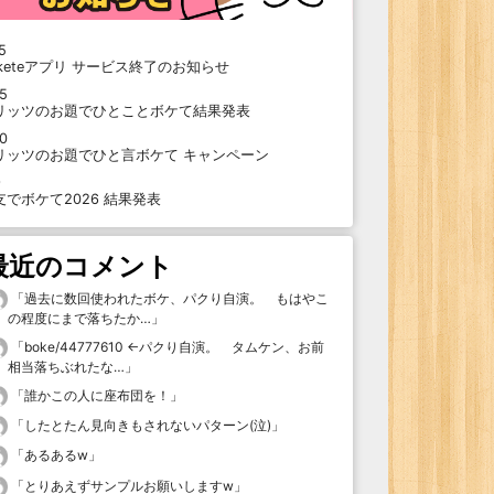
5
oketeアプリ サービス終了のお知らせ
15
リッツのお題でひとことボケて結果発表
10
リッツのお題でひと言ボケて キャンペーン
9
支でボケて2026 結果発表
最近のコメント
「
過去に数回使われたボケ、パクり自演。 もはやこ
の程度にまで落ちたか…
」
「
boke/44777610 ←パクり自演。 タムケン、お前
相当落ちぶれたな…
」
「
誰かこの人に座布団を！
」
「
したとたん見向きもされないパターン(泣)
」
「
あるあるw
」
「
とりあえずサンプルお願いしますw
」