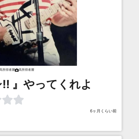
高所得者層
高所得者層
‼︎ 』やってくれよ
6ヶ月くらい前