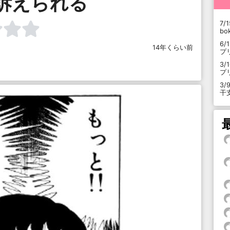
訴えられる
7/1
b
6/
14年くらい前
プ
3/
プ
3/
干