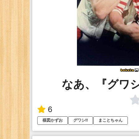
なあ、『グワシ
6
楳図かずお
グワシ!!
まことちゃん