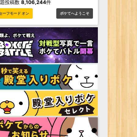
お題投稿数
8,106,244
件
セーフモード オン
ボケてへようこそ