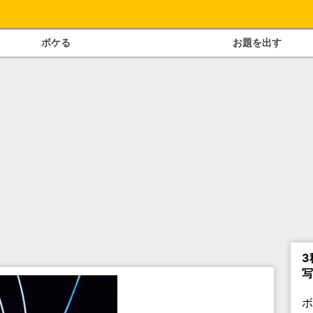
ボケる
お題を出す
3
写