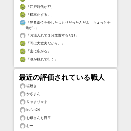
「
江戸時代か⁇
」
「
標本化する。
」
「
光る部位を外したつもりだったんだよ、ちょっと手
元が…
」
「
お湯入れて３分放置するだけ
」
「
耳は大丈夫だから。
」
「
山に広がる
」
「
魂が枯れて行く
」
最近の評価されている職人
塩焼き
かざまん
りゃまりゃま
kofun24
お母さんも目玉
むー