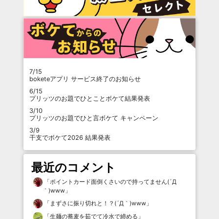
7/15
boketeアプリ サービス終了のお知らせ
6/15
プリッツのお題でひとことボケて結果発表
3/10
プリッツのお題でひと言ボケて キャンペーン
3/9
干支でボケて2026 結果発表
最近のコメント
「
ポイントカード面倒くさいので持ってません(´Д
｀)www
」
「
まずさに振り切れと！？(´Д｀)www
」
「
生麺の蕎麦を茹でて冷水で締める
」