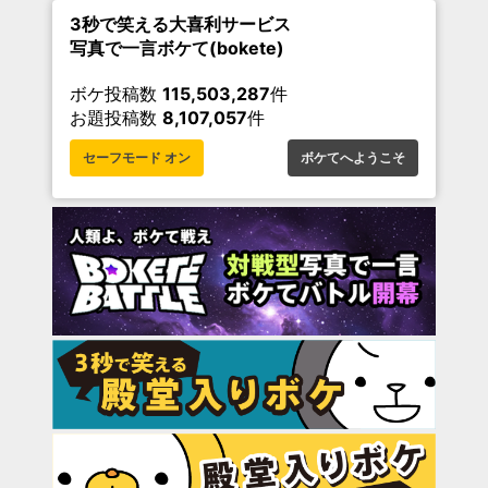
3秒で笑える大喜利サービス
写真で一言ボケて(bokete)
ボケ投稿数
115,503,287
件
お題投稿数
8,107,057
件
セーフモード オン
ボケてへようこそ