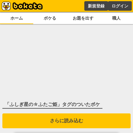
新規登録
ログイン
ホーム
ボケる
お題を出す
職人
「
ふしぎ星の☆ふたご姫
」タグのついたボケ
さらに読み込む