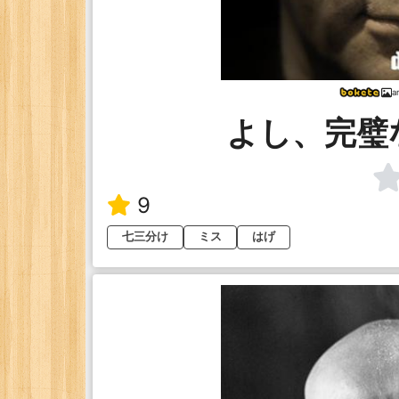
a
よし、完璧
9
七三分け
ミス
はげ