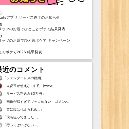
5
oketeアプリ サービス終了のお知らせ
15
リッツのお題でひとことボケて結果発表
10
リッツのお題でひと言ボケて キャンペーン
9
支でボケて2026 結果発表
最近のコメント
「
ジェンダーレスの婚姻
」
「
火炎玉が使えない(´Д｀)www
」
「
サービス料込み30万円
」
「
画像が暗すぎてツッコめない ゴメンね
」
「
背に腹は代えられぬ…
」
「
僕も狙ってました…
」
「
行ってはいけない…
」