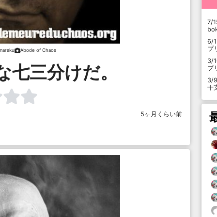
7/1
b
6/
プ
maraku
Abode of Chaos
3/
な七三分けだ。
プ
3/
干
5ヶ月くらい前