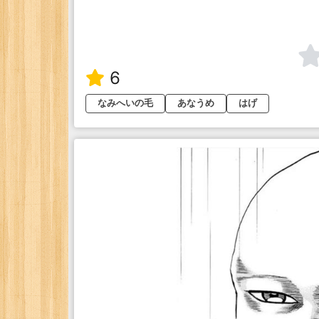
6
なみへいの毛
あなうめ
はげ