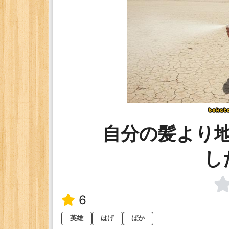
自分の髪より
し
6
英雄
はげ
ばか