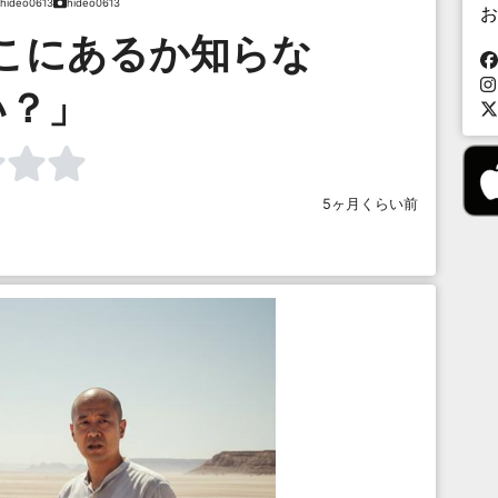
hideo0613
hideo0613
お
こにあるか知らな
い？」
5ヶ月くらい前