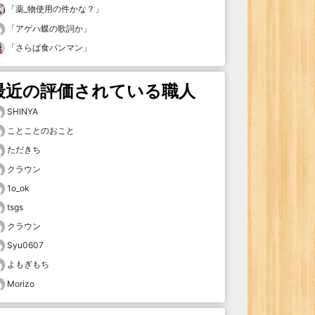
「
薬_物使用の件かな？
」
「
アゲハ蝶の歌詞か
」
「
さらば食パンマン
」
最近の評価されている職人
SHINYA
ことことのおこと
ただきち
クラウン
1o_ok
tsgs
クラウン
Syu0607
よもぎもち
Morizo