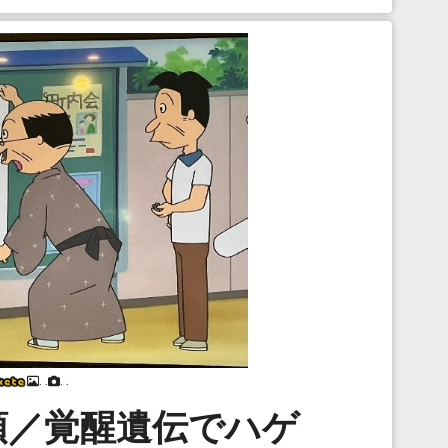
. .
. .
頭／覚醒遺伝でハゲ