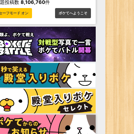
お題投稿数
8,106,760
件
セーフモード オン
ボケてへようこそ