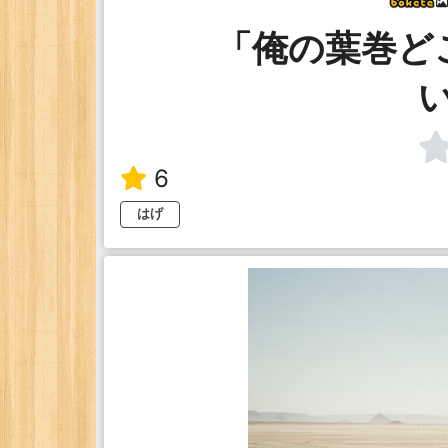
「俺の葉巻ど
6
はげ