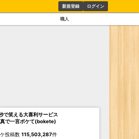
新規登録
ログイン
職人
秒で笑える大喜利サービス
真で一言ボケて(bokete)
ボケ投稿数
115,503,287
件