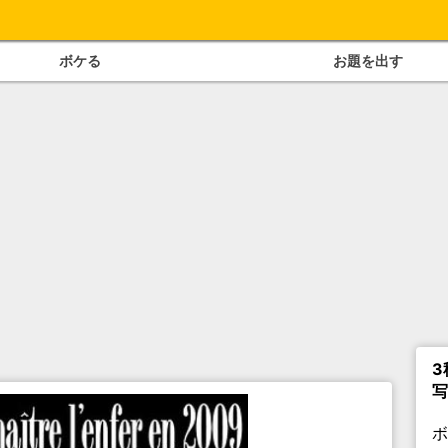
ボケる
お題を出す
3
写