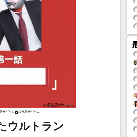
品ザギさん
模造品ザギさん
たウルトラン