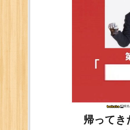
模造
帰ってき