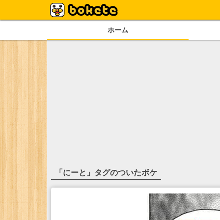
ホーム
「
にーと
」タグのついたボケ