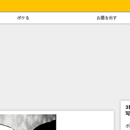
ボケる
お題を出す
3
写