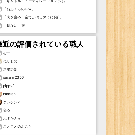
「
キャトルミューティレーション(泣)
」
「
おふくろの味w
」
「
肉を含め、全てが消しズミに(泣)
」
「
切ない…(泣)
」
最近の評価されている職人
むー
ねりもの
速攻野郎
sasami2356
pippu3
hikaran
タムケン2
寝る！
ねすかふぇ
ことことのおこと