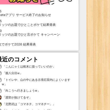
5
oketeアプリ サービス終了のお知らせ
15
リッツのお題でひとことボケて結果発表
10
リッツのお題でひと言ボケて キャンペーン
9
支でボケて2026 結果発表
最近のコメント
「
こんにゃくは粗末に扱っていいのか
」
「
腹八分目w
」
「
トイレや、山の中にある古墳石室内によくいます
w
」
「
向こうへ行きましょうw
」
「
渡部が抜けてるぞ
」
「
北野武は「コマネチ、コマネチー」
」