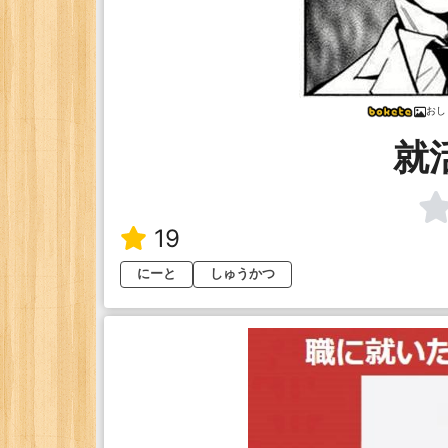
おし
就
19
にーと
しゅうかつ