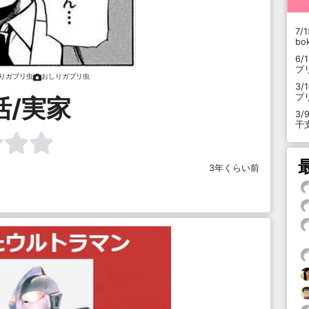
7/1
b
6/
プ
りガブリ虫
おしりガブリ虫
3/
プ
活/実家
3/
干
3年くらい前