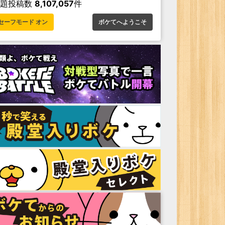
お題投稿数
8,107,057
件
セーフモード オン
ボケてへようこそ