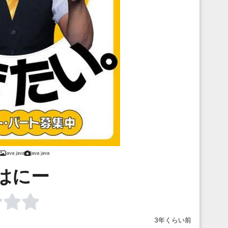
java java
java java
はにー
3年くらい前