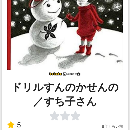
rainbow
_
ドリルすんのかせんの
／すち子さん
5
8年くらい前