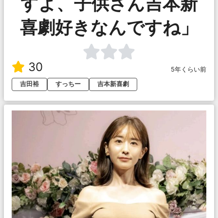
すよ、子供さん吉本新
喜劇好きなんですね」
30
5年くらい前
吉田裕
すっちー
吉本新喜劇