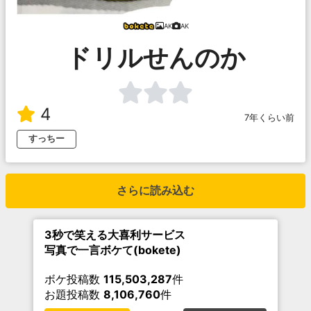
AK
AK
ドリルせんのか
4
7年くらい前
すっちー
さらに読み込む
3秒で笑える大喜利サービス
写真で一言ボケて(bokete)
ボケ投稿数
115,503,287
件
お題投稿数
8,106,760
件