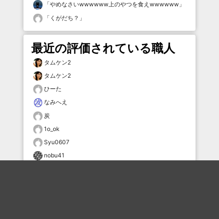
「
やめなさいwwwwww上のやつを食えwwwwww
」
「
くがだち？
」
最近の評価されている職人
タムケン2
タムケン2
ひーた
なみへえ
炭
1o_ok
Syu0607
nobu41
新米大緊張
シェルター
おすすめのボケを毎日お届け