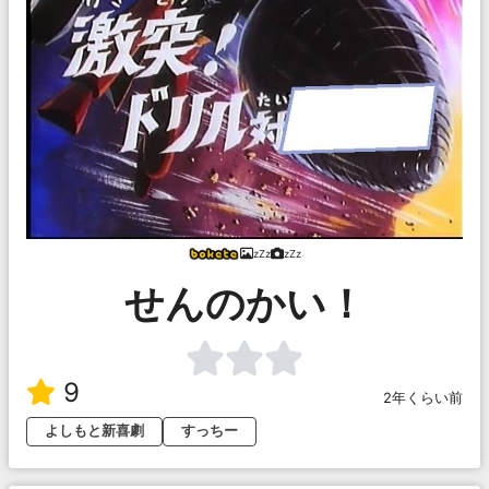
zZz
zZz
せんのかい！
9
2年くらい前
よしもと新喜劇
すっちー