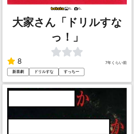
ぬ。
ぬ。
大家さん「ドリルすな
っ！」
8
7年くらい前
新喜劇
ドリルすな
すっちー