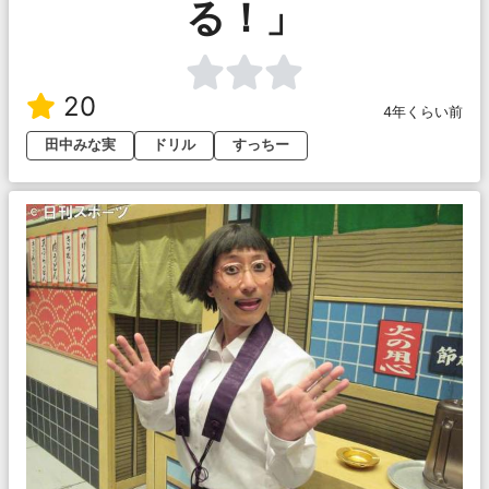
る！」
20
4年くらい前
田中みな実
ドリル
すっちー