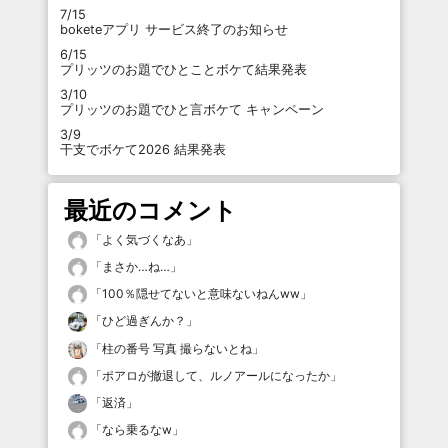
7/15
boketeアプリ サービス終了のお知らせ
6/15
プリッツのお題でひとことボケて結果発表
3/10
プリッツのお題でひと言ボケて キャンペーン
3/9
干支でボケて2026 結果発表
最近のコメント
「
よく気づくなあ
」
「
まさか…ね…
」
「
100％隠せてないと意味ないねんww
」
「
ひど過ぎんか？
」
「
柱の番号 写真 撮らないとね
」
「
ポアロが撤退して、ルノアールになったか
」
「
返済
」
「
なら乗るなw
」