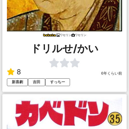
ワセリン
ワセリン
ドリルせ/かい
8
6年くらい前
新喜劇
吉田
すっちー