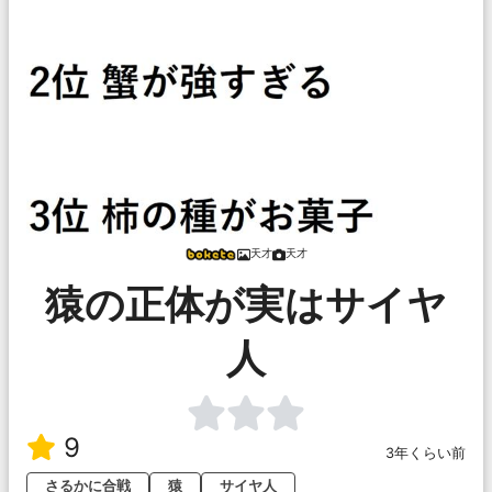
天才
天才
猿の正体が実はサイヤ
人
9
3年くらい前
さるかに合戦
猿
サイヤ人