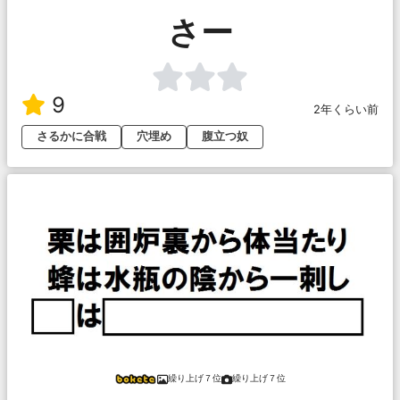
さー
9
2年くらい前
さるかに合戦
穴埋め
腹立つ奴
繰り上げ７位
繰り上げ７位