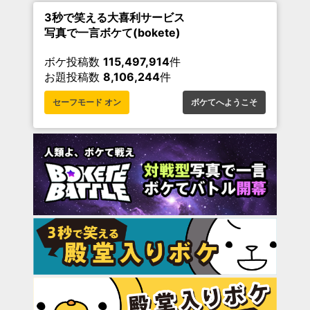
3秒で笑える大喜利サービス
写真で一言ボケて(bokete)
ボケ投稿数
115,497,914
件
お題投稿数
8,106,244
件
セーフモード オン
ボケてへようこそ