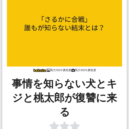
馬力100%勇気君
馬力100%勇気君
事情を知らない犬とキ
ジと桃太郎が復讐に来
る