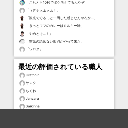
「
こちとら10秒でボケ考えてるんやぞ
」
「
うぎゃぁぁぁぁ！
」
「
観光でぐるっと一周した感じなんやろか…
」
「
きっとママのカレーはミルキー味
」
「
やめとけ…！
」
「
空気の読めない四羽がやって来た
」
「
ワロタ
」
最近の評価されている職人
Hrathnir
サンク
ちくわ
Janzaru
Saikinha
オルドビス
mmmmm