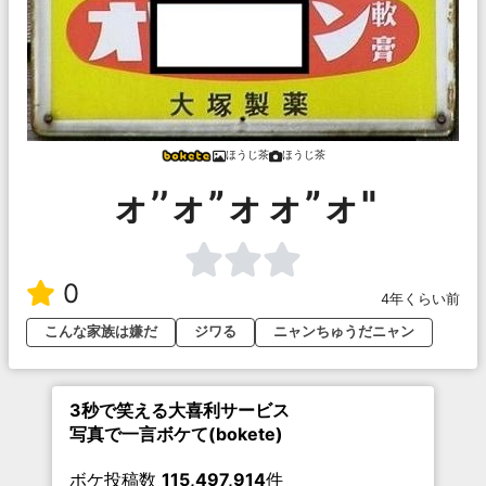
ほうじ茶
ほうじ茶
ォ’’ォ”ォォ”ォ"
0
4年くらい前
こんな家族は嫌だ
ジワる
ニャンちゅうだニャン
3秒で笑える大喜利サービス
写真で一言ボケて(bokete)
ボケ投稿数
115,497,914
件