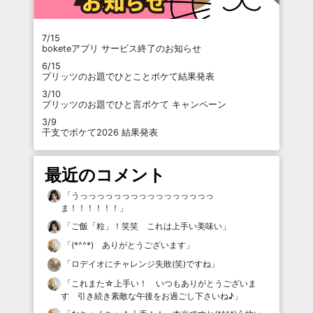
7/15
boketeアプリ サービス終了のお知らせ
6/15
プリッツのお題でひとことボケて結果発表
3/10
プリッツのお題でひと言ボケて キャンペーン
3/9
干支でボケて2026 結果発表
最近のコメント
「
うっっっっっっっっっっっっっっっっ
ま！！！！！！
」
「
ご飯「粒」！笑笑 これは上手い美味い
」
「
(*^^*) ありがとうございます
」
「
ロデイオにチャレンジ失敗(笑)ですね
」
「
これまた☆上手い！ いつもありがとうございま
す 引き続き素敵な午後をお過ごし下さいね♪
」