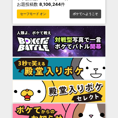
お題投稿数
8,106,244
件
セーフモード オン
ボケてへようこそ