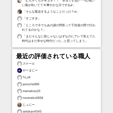
「
むちゃくちゃ☆上手！！ 本当ですね(*^^*)心地い
い風が吹いてて☆爽やかな日ですね♪
」
「
そんな緊迫するようなことだっけ？w
」
「
すごすぎ
」
「
ところで今でもあの謎の問答って子供達の間で行わ
れてるのかな？
」
「
まだそんなに前じゃないはずなのにアレで笑えてた
時代はまだ幸せな時代だった…と思ってしまう
」
最近の評価されている職人
スケール
やーまにー
1o_ok
porsche995
mamakiss25
noraneko5656
じょにー
setokan4545