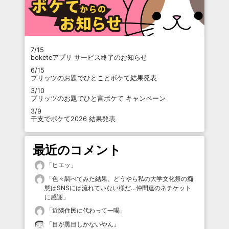
7/15
boketeアプリ サービス終了のお知らせ
6/15
プリッツのお題でひとことボケて結果発表
3/10
プリッツのお題でひと言ボケて キャンペーン
3/9
干支でボケて2026 結果発表
最近のコメント
「
ヒエッ
」
「
色々調べてみた結果、どうやら私の大学文化祭の痴
態はSNSには流れていない様だ…仲間達のネチケット
に感謝
」
「
近隣住民に代わって一喝
」
「
目が黒目しかないやん
」