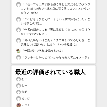
「
『セーブも出来ず敵も強く落とし穴だらけのダンジ
ョンを抜けた先で中継地点に着く前にコレ』というの
が何より酷い
」
「
これはもうひとえに『そういう属性持ちだった』と
いう事なのでは
」
「
作者の都合による『実は生存してました』を受けた
からです(マジレス)
」
「
食べた事ないけどあそこまで言われてるならきっと
美味しいに違いないと思う いわゆる逆に
」
「
一回だけでそれは伝わるのよ
」
「
ラッキーとかカビゴンとかなら耐えてたイメージ
」
最近の評価されている職人
むー
むー
六助
まつぴ
レッド