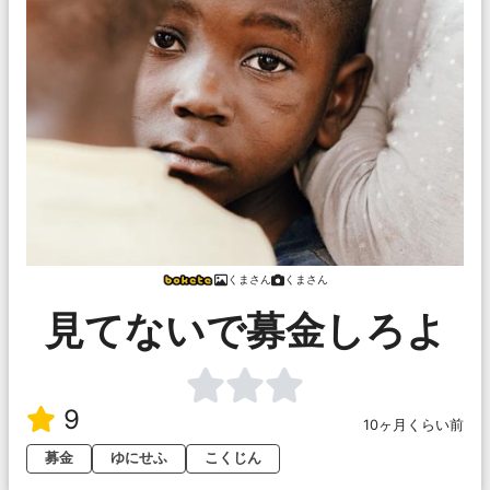
くまさん
くまさん
見てないで募金しろよ
9
10ヶ月くらい前
募金
ゆにせふ
こくじん