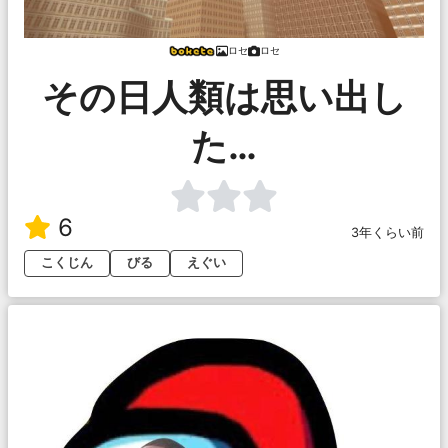
ロセ
ロセ
その日人類は思い出し
た…
6
3年くらい前
こくじん
びる
えぐい