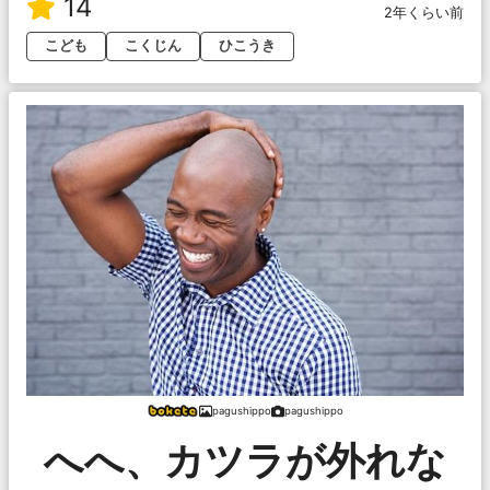
14
2年くらい前
こども
こくじん
ひこうき
pagushippo
pagushippo
へへ、カツラが外れな