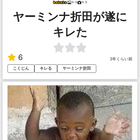
キヨ
キヨ
ヤーミンナ折田が遂に
キレた
6
3年くらい前
こくじん
キレる
ヤーミンナ折田