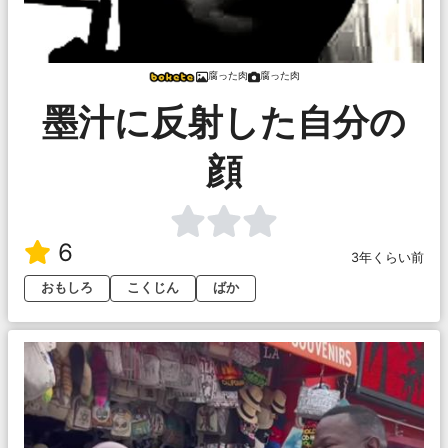
腐った肉
腐った肉
墨汁に反射した自分の
顔
6
3年くらい前
おもしろ
こくじん
ばか