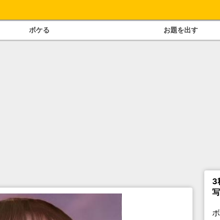
ボケる
お題を出す
3
写