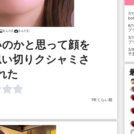
7/1
b
6/
プ
まんだむ
まんだむ
3/
いのかと思って顔を
プ
3/
干
思い切りクシャミさ
れた
1年くらい前