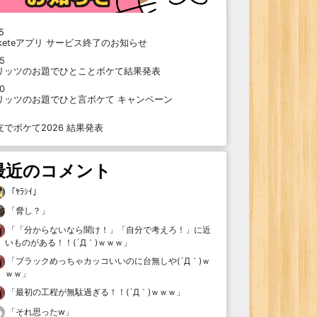
5
oketeアプリ サービス終了のお知らせ
15
リッツのお題でひとことボケて結果発表
10
リッツのお題でひと言ボケて キャンペーン
9
支でボケて2026 結果発表
最近のコメント
「
ﾔﾗｼｲ
」
「
脅し？
」
「
「分からないなら聞け！」「自分で考えろ！」に近
いものがある！！(´Д｀)ｗｗｗ
」
「
ブラックめっちゃカッコいいのに台無しや(´Д｀)ｗ
ｗｗ
」
「
最初の工程が無駄過ぎる！！(´Д｀)ｗｗｗ
」
「
それ思ったw
」