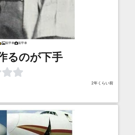
装甲車
装甲車
作るのが下手
2年くらい前