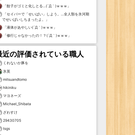
「
餃子がゴミと化しとる…(´Д｀)ｗｗｗ
」
「
セイバーで「せいばい」しよう。…全人類を氷河期
でせいばいしちまったよ。
」
「
液体があやしい(´Д｀)ｗｗｗ
」
「
修行じゃなかったの！？(´Д｀)ｗｗｗ
」
最近の評価されている職人
くれないか豚を
氷英
mitsuandtomo
hikiniku
マヨネーズ
Michael_Shibata
ざわすけ
29430705
tsgs