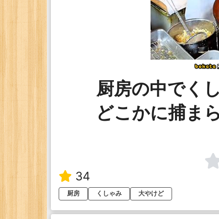
厨房の中でく
どこかに捕ま
34
厨房
くしゃみ
大やけど