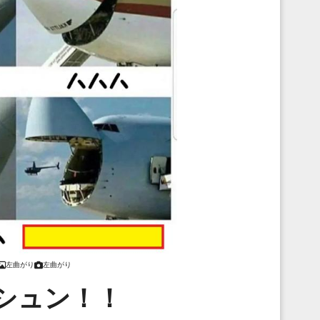
左曲がり
左曲がり
シュン！！