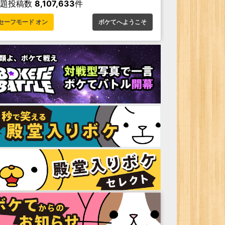
お題投稿数
8,107,633
件
セーフモード オン
ボケてへようこそ