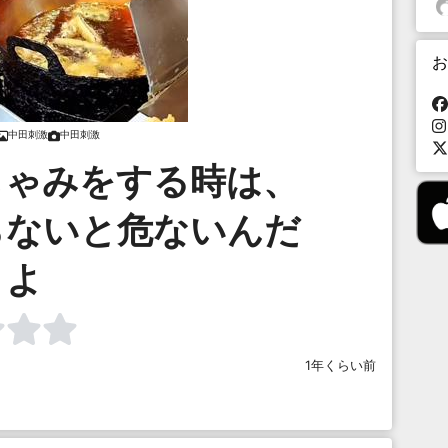
お
中田刺激
中田刺激
しゃみをする時は、
らないと危ないんだ
よ
1年くらい前