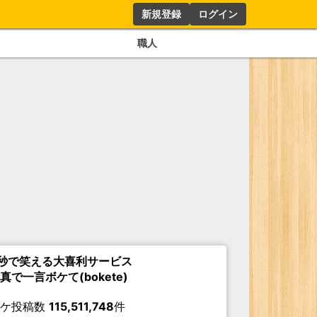
新規登録
ログイン
職人
秒で笑える大喜利サービス
真で一言ボケて(bokete)
ボケ投稿数
115,511,748
件