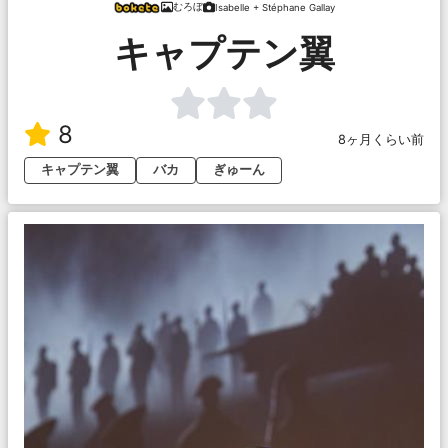
むろぼ
Isabelle + Stéphane Gallay
キャプテン翼
8
8ヶ月くらい前
キャプテン翼
バカ
ぎゅーん