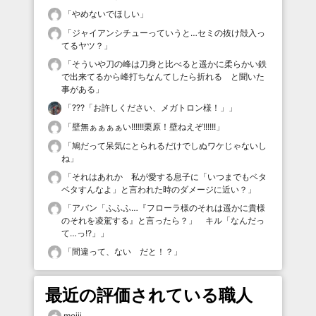
「
やめないでほしい
」
「
ジャイアンシチューっていうと…セミの抜け殻入っ
てるヤツ？
」
「
そういや刀の峰は刀身と比べると遥かに柔らかい鉄
で出来てるから峰打ちなんてしたら折れる と聞いた
事がある
」
「
???「お許しください、メガトロン様！」
」
「
壁無ぁぁぁぁい!!!!!!栗原！壁ねえぞ!!!!!!
」
「
鳩だって呆気にとられるだけでしぬワケじゃないし
ね
」
「
それはあれか 私が愛する息子に「いつまでもベタ
ベタすんなよ」と言われた時のダメージに近い？
」
「
アバン「ふふふ…『フローラ様のそれは遥かに貴様
のそれを凌駕する』と言ったら？」 キル「なんだっ
て…っ!?」
」
「
間違って、ない だと！？
」
最近の評価されている職人
meiji