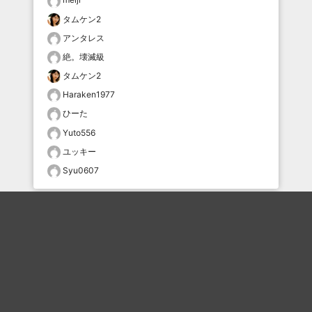
タムケン2
アンタレス
絶。壊滅級
タムケン2
Haraken1977
ひーた
Yuto556
ユッキー
Syu0607
おすすめのボケを毎日お届け
いいね！する
フォローする
フォローする