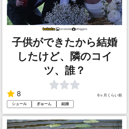
coroboke
sthiggins
子供ができたから結婚
したけど、隣のコイ
ツ、誰？
8
6ヶ月くらい前
シュール
ぎゅーん
結婚