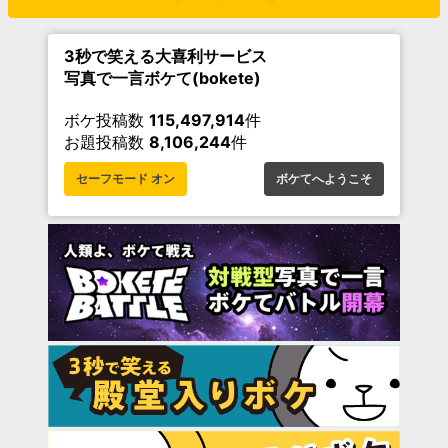
3秒で笑える大喜利サービス
写真で一言ボケて(bokete)
ボケ投稿数
115,497,914
件
お題投稿数
8,106,244
件
セーフモード オン
ボケてへようこそ