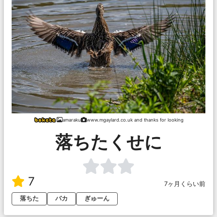
amaraku
www.mgaylard.co.uk and thanks for looking
落ちたくせに
7
7ヶ月くらい前
落ちた
バカ
ぎゅーん