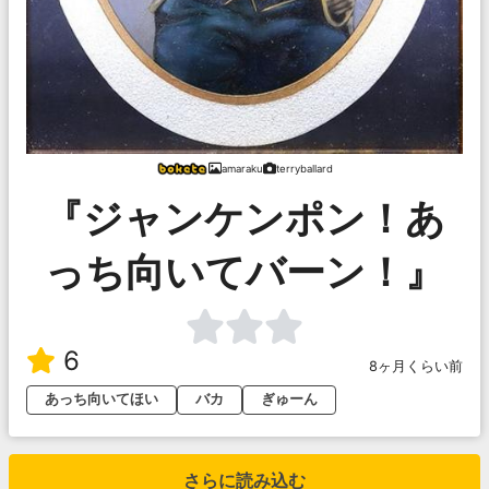
amaraku
terryballard
『ジャンケンポン！あ
っち向いてバーン！』
6
8ヶ月くらい前
あっち向いてほい
バカ
ぎゅーん
さらに読み込む