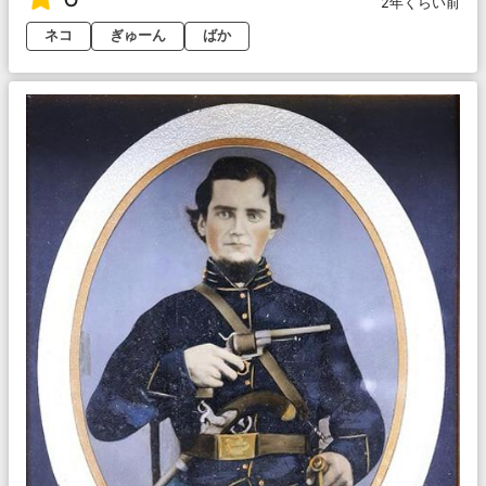
2年くらい前
ネコ
ぎゅーん
ばか