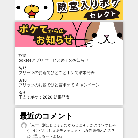
7/15
boketeアプリ サービス終了のお知らせ
6/15
プリッツのお題でひとことボケて結果発表
3/10
プリッツのお題でひと言ボケて キャンペーン
3/9
干支でボケて2026 結果発表
最近のコメント
「
んー…別にじょすぃだからじょすぃかばうワケじゃ
ないけどさ…じゃあテメェはまともな料理作れんの？
とは思っちゃうよね
」