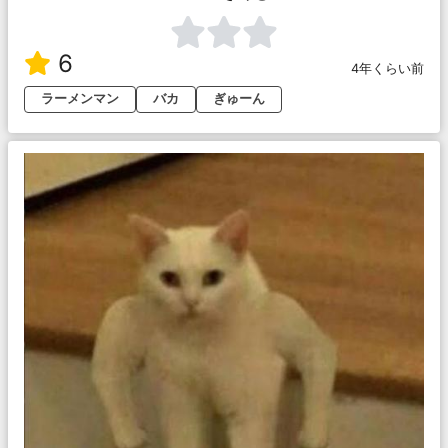
6
4年くらい前
ラーメンマン
バカ
ぎゅーん