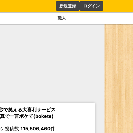
新規登録
ログイン
職人
秒で笑える大喜利サービス
真で一言ボケて(bokete)
ボケ投稿数
115,506,460
件