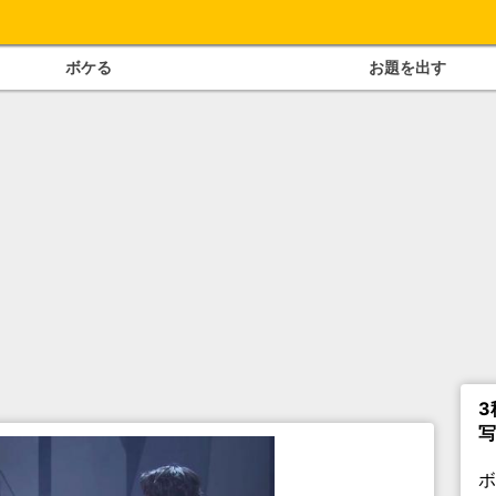
ボケる
お題を出す
3
写