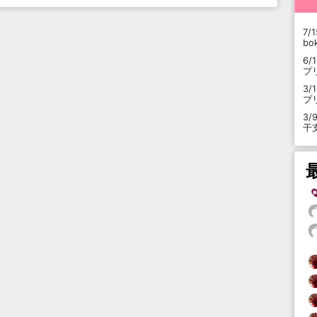
7/1
b
6/
プ
3/
プ
3/
干