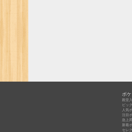
ボケ
殿堂
ピッ
人気
注目
急上
新着
セレ