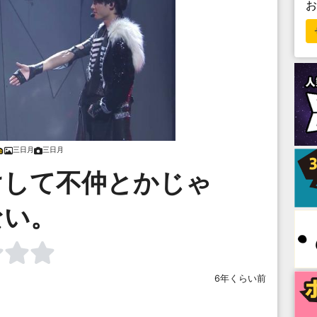
三日月
三日月
けして不仲とかじゃ
ない。
6年くらい前