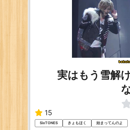
実はもう雪解
15
SixTONES
きょもほく
始まってんのよ