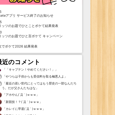
5
oketeアプリ サービス終了のお知らせ
15
リッツのお題でひとことボケて結果発表
10
リッツのお題でひと言ボケて キャンペーン
9
支でボケて2026 結果発表
最近のコメント
「
「キャプテン！やめてください！」
」
「
やつらは子供からも受信料を取る極悪人よ
」
「
最近の若い世代にとってはもう歴史の一部なんだろ
う。だが父さんたちはな
」
「
アホやん(´Д｀)ｗｗｗ
」
「
新競技！？(´Д｀)ｗｗｗ
」
「
カレイに早退(´Д｀)ｗｗｗ
」