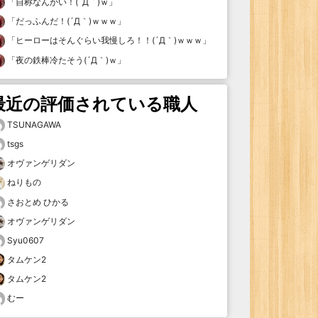
「
自称なんかい！(´Д｀)ｗ
」
「
だっふんだ！(´Д｀)ｗｗｗ
」
「
ヒーローはそんぐらい我慢しろ！！(´Д｀)ｗｗｗ
」
「
夜の鉄棒冷たそう(´Д｀)ｗ
」
最近の評価されている職人
TSUNAGAWA
tsgs
オヴァンゲリダン
ねりもの
さおとめ ひかる
オヴァンゲリダン
Syu0607
タムケン2
タムケン2
むー