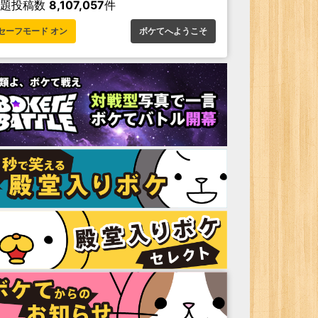
お題投稿数
8,107,057
件
セーフモード オン
ボケてへようこそ