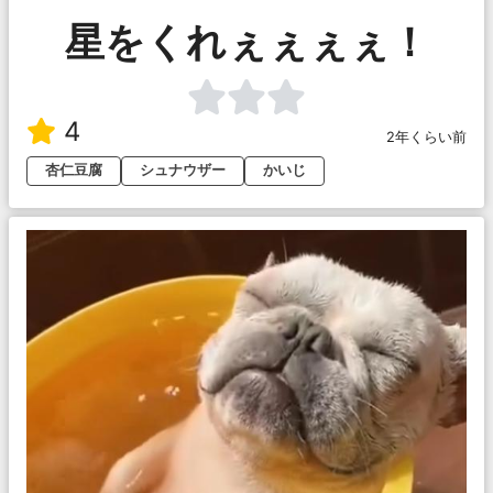
星をくれぇぇぇぇ！
4
2年くらい前
杏仁豆腐
シュナウザー
かいじ