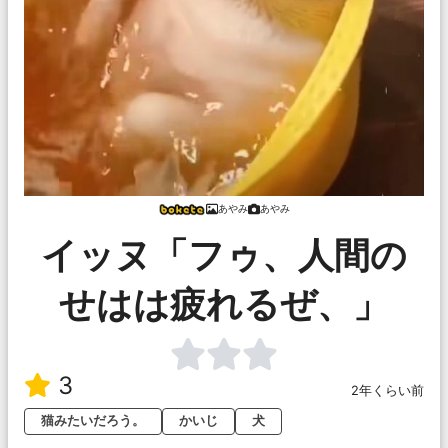
あやみ
あやみ
イッヌ「フゥ、人間の
せはは疲れるぜ、」
3
2年くらい前
猫みたいだろう。
かいじ
犬