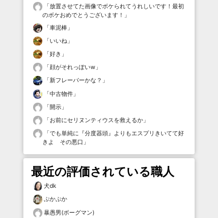
「
放置させてた画像でボケられてうれしいです！最初
のボケおめでとうございます！
」
「
車泥棒
」
「
いいね
」
「
好き
」
「
顔がそれっぽいw
」
「
新フレーバーかな？
」
「
中古物件
」
「
開示
」
「
お前にセリヌンティウスを救えるか
」
「
でも単純に『分度器頭』よりもエスプリきいてて好
きよ その悪口
」
最近の評価されている職人
犬dk
ぷかぷか
暴愚男(ボーグマン)