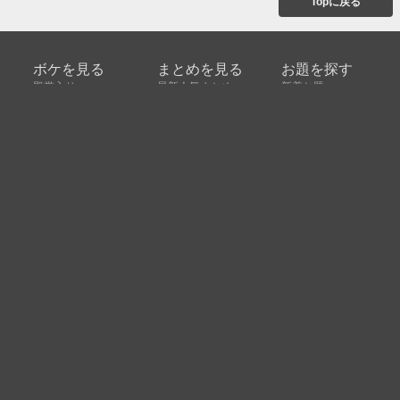
Topに戻る
ボケを見る
まとめを見る
お題を探す
殿堂入り
最新人気まとめ
新着お題
ピックアップボケ
セレクトまとめ
人気お題
人気ボケ
セレクトお題
注目ボケ
人気タグ
急上昇ボケ
新着ボケ
セレクト
タグ
ご利用について
ボケてについて
使い方
利用規約
よくある質問
クッキーの利用について
お問い合わせ
広告掲載について
運営会社
Copyright © ボケて（bokete）All rights reserved. 株式