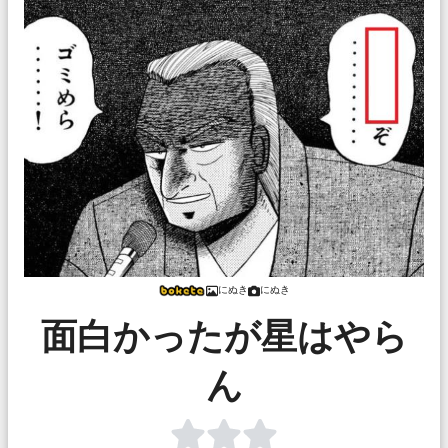
にぬき
にぬき
面白かったが星はやら
ん