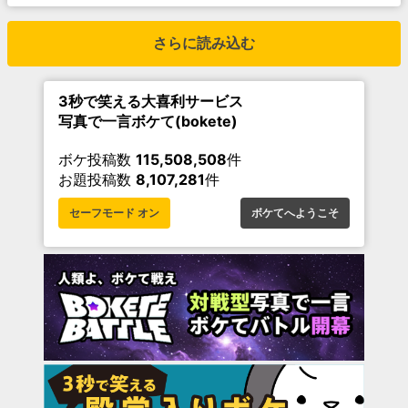
さらに読み込む
3秒で笑える大喜利サービス
写真で一言ボケて(bokete)
ボケ投稿数
115,508,508
件
お題投稿数
8,107,281
件
セーフモード オン
ボケてへようこそ