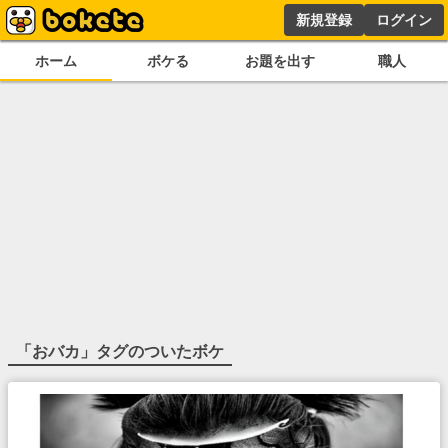
新規登録
ログイン
ホーム
ボケる
お題を出す
職人
「
おバカ
」タグのついたボケ