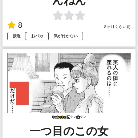
んねん
8
8ヶ月くらい前
接近
おバカ
気が付かない
ケン
ケン
一つ目のこの女