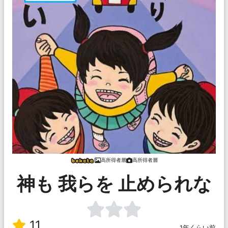
高所得者層
高所得者層
神も 我らを 止められな
11
1年くらい前