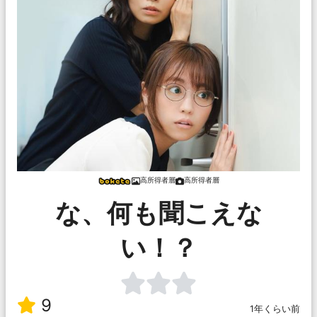
高所得者層
高所得者層
な、何も聞こえな
い！？
9
1年くらい前