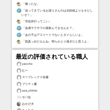
「
獲ったな
」
「
追ってきているお巡りさんのは豆鉄砲よりもキビし
いぞ！
」
「
市役所行ってこい
」
「
血液サラサラの薬飲んでませんか？
」
「
あの子はアスリートでないとダメらしいよ
」
「
肌真っ白だもんね 明らかとり過ぎだと思うよ
」
最近の評価されている職人
yaccho
むー
スープレックス佐藤
プリティ慶
aze_chimic
サバ缶
おかげ犬