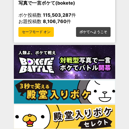
写真で一言ボケて(bokete)
ボケ投稿数
115,503,287
件
お題投稿数
8,106,760
件
セーフモード オン
ボケてへようこそ