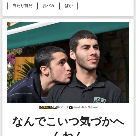
当たり前だ
おバカ
ばか
鼻フック
Harel High School
なんでこいつ気づかへ