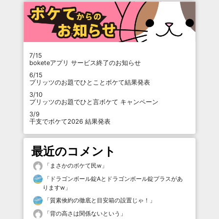
7/15
boketeアプリ サービス終了のお知らせ
6/15
プリッツのお題でひとことボケて結果発表
3/10
プリッツのお題でひと言ボケて キャンペーン
3/9
干支でボケて2026 結果発表
最近のコメント
「
まさかのボケて民w
」
「
ドラゴンボール錠Aとドラゴンボール錠プラスがあ
りますw
」
「
質素倹約の徹底と目安箱の設置じゃ！
」
「
背の高さは関係ないという
」