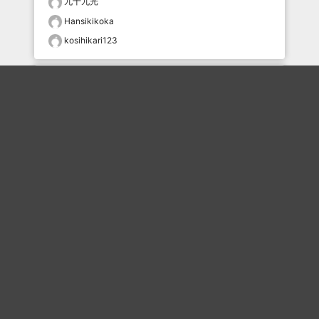
九十九光
Hansikikoka
kosihikari123
おすすめのボケを毎日お届け
いいね！する
フォローする
フォローする
Topに戻る
ボケを見る
まとめを見る
お題を探す
殿堂入り
最新人気まとめ
新着お題
ピックアップボケ
セレクトまとめ
人気お題