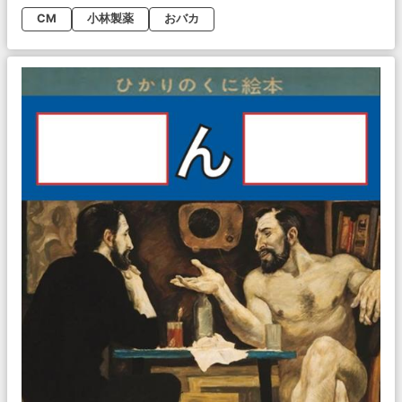
CM
小林製薬
おバカ