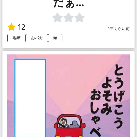
だぁ…
12
1年くらい前
地球
おバカ
頭