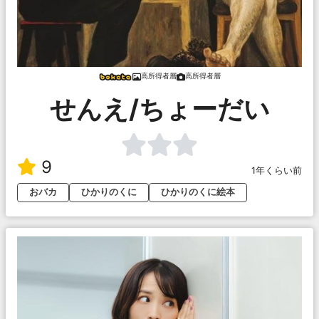
高所得者層
高所得者層
せんえ/ちょーだい
9
1年くらい前
おバカ
ひかりのくに
ひかりのくに絵本