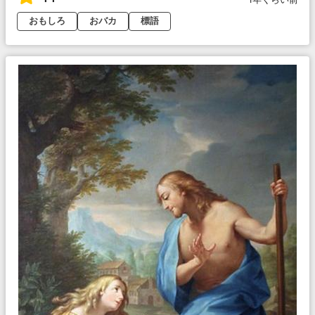
おもしろ
おバカ
標語