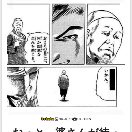
ฅ(ФᴗФ)ฅﾏｺ
ฅ(ФᴗФ)ฅﾏｺ