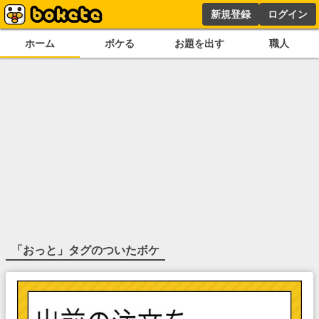
新規登録
ログイン
ホーム
ボケる
お題を出す
職人
「
おっと
」タグのついたボケ