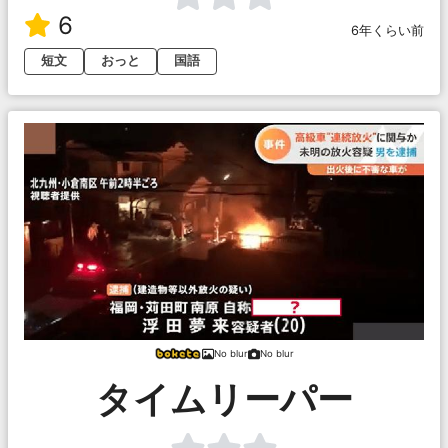
6
6年くらい前
短文
おっと
国語
No blur
No blur
タイムリーパー