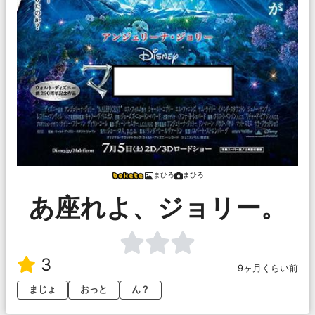
まひろ
まひろ
あ座れよ、ジョリー。
3
9ヶ月くらい前
まじょ
おっと
ん？