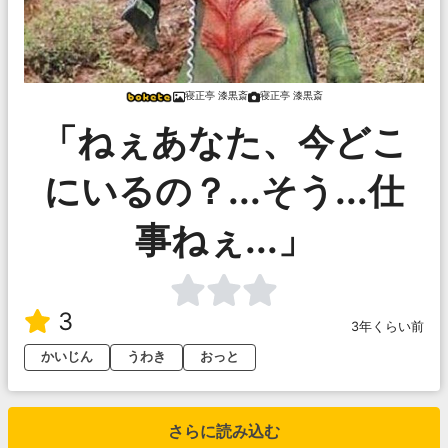
寝正亭 漆黒斎
寝正亭 漆黒斎
「ねぇあなた、今どこ
にいるの？...そう...仕
事ねぇ...」
3
3年くらい前
かいじん
うわき
おっと
さらに読み込む