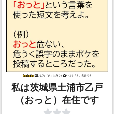
いばら「き」出身です
いばら「き」出身です
私は茨城県土浦市乙戸
（おっと）在住です