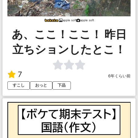
apple soft
apple soft
あ、ここ！ここ！ 昨日
立ちションしたとこ！
7
6年くらい前
すこし
おっと
下品