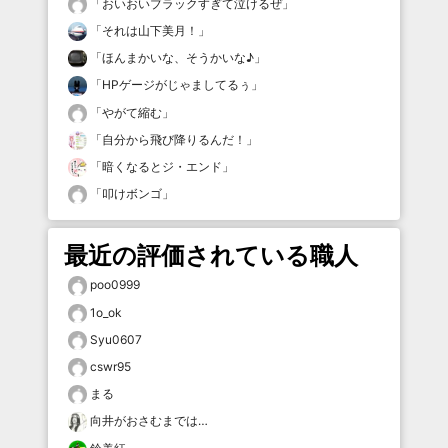
「
おいおいブラックすぎて泣けるぜ
」
「
それは山下美月！
」
「
ほんまかいな、そうかいな♪
」
「
HPゲージがじゃましてるぅ
」
「
やがて縮む
」
「
自分から飛び降りるんだ！
」
「
暗くなるとジ・エンド
」
「
叩けボンゴ
」
最近の評価されている職人
poo0999
1o_ok
Syu0607
cswr95
まる
向井がおさむまでは…