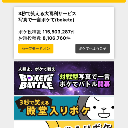
3秒で笑える大喜利サービス
写真で一言ボケて(bokete)
ボケ投稿数
115,503,287
件
お題投稿数
8,106,760
件
セーフモード オン
ボケてへようこそ