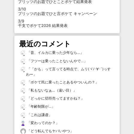
プリッツのお題でひとことボケて結果発表
3/10
プリッツのお題でひと言ボケて キャンペーン
3/9
干支でボケて2026 結果発表
最近のコメント
「
昔、イルカに乗った少年なら…
」
「
フツーは乗ったことないんやで…
」
「
「かも」って言ってる時点で、ムリ(ヾﾉ･∀･`)っす
わー
」
「
ボケて民に乗ったことあるやついんの？
」
「
私もないなぁ…（遠い目）
」
「
どっかに切符売ってますかね？
」
「
年齢制限が…
」
「
これは謙虚
」
「
変わってのか？
」
「
どう転んでもヤバいやつ
」