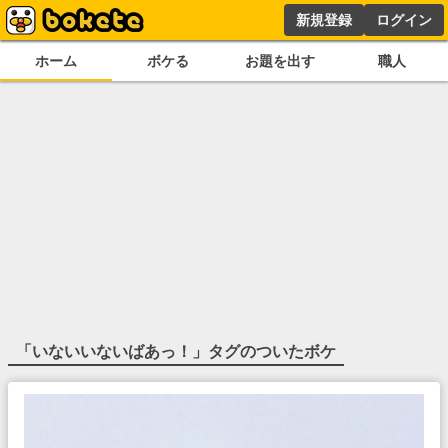
新規登録
ログイン
ホーム
ボケる
お題を出す
職人
「
いないいないばあっ！
」タグのついたボケ