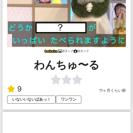
頑タンク
頑タンク
わんちゅ〜る
9
11ヶ月くらい前
いないいないばあっ！
ワンワン