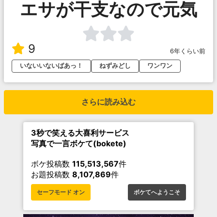
エサが干支なので元気
9
6年くらい前
いないいないばあっ！
ねずみどし
ワンワン
さらに読み込む
3秒で笑える大喜利サービス
写真で一言ボケて(bokete)
ボケ投稿数
115,513,567
件
お題投稿数
8,107,869
件
セーフモード オン
ボケてへようこそ