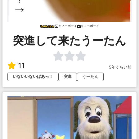
キノコボーイ
キノコボーイ
突進して来たうーたん
11
5年くらい前
いないいないばあっ！
突進
うーたん