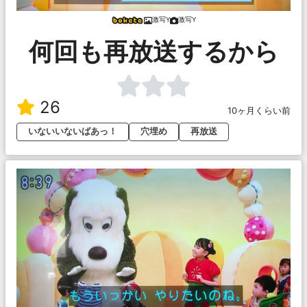
激写Y
激写Y
何回も再放送するから
26
10ヶ月くらい前
いないいないばあっ！
穴埋め
再放送