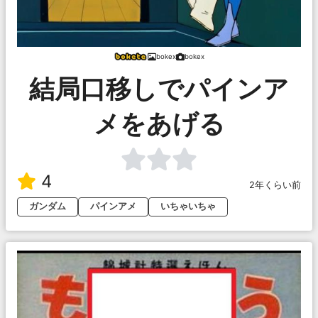
bokex
bokex
結局口移しでパインア
メをあげる
4
2年くらい前
ガンダム
パインアメ
いちゃいちゃ