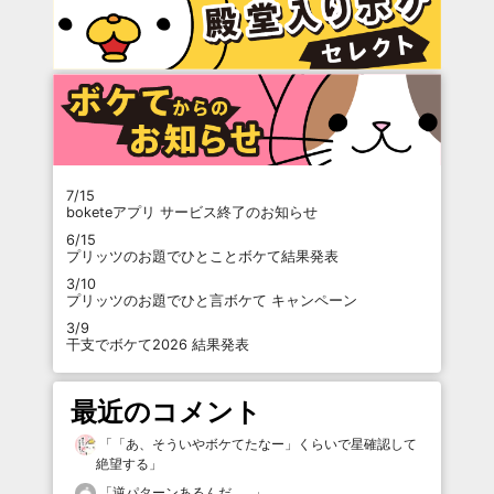
7/15
boketeアプリ サービス終了のお知らせ
6/15
プリッツのお題でひとことボケて結果発表
3/10
プリッツのお題でひと言ボケて キャンペーン
3/9
干支でボケて2026 結果発表
最近のコメント
「
「あ、そういやボケてたなー」くらいで星確認して
絶望する
」
「
逆パターンあるんだ……
」