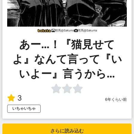
咲馬@Sakuma
咲馬@Sakuma
あー…！『猫見せて
よ』なんて言って『い
いよー』言うから…
3
6年くらい前
いちゃいちゃ
さらに読み込む