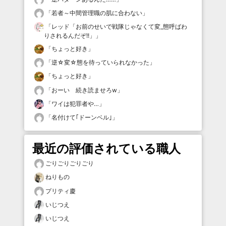
「
若者～中間管理職の肌に合わない
」
「
レッド「お前のせいで戦隊じゃなくて変_態呼ばわ
りされるんだぞ!!」
」
「
ちょっと好き
」
「
逆☆変☆態を待っていられなかった
」
「
ちょっと好き
」
「
おーい 続き読ませろw
」
「
ワイは犯罪者や…
」
「
名付けて｢ドーンベル｣
」
最近の評価されている職人
ごりごりごりごり
ねりもの
プリティ慶
いじつえ
いじつえ