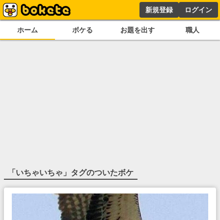
新規登録
ログイン
ホーム
ボケる
お題を出す
職人
「
いちゃいちゃ
」タグのついたボケ