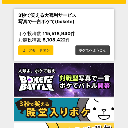
3秒で笑える大喜利サービス
写真で一言ボケて(bokete)
ボケ投稿数
115,518,940
件
お題投稿数
8,108,422
件
セーフモード オン
ボケてへようこそ