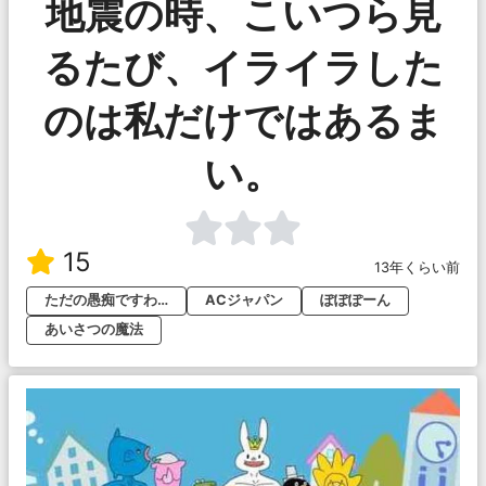
地震の時、こいつら見
るたび、イライラした
のは私だけではあるま
い。
15
13年くらい前
ただの愚痴ですわ…
ACジャパン
ぽぽぽーん
あいさつの魔法