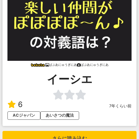
ぱぷあにゅうぎにあ
ぱぷあにゅうぎにあ
イーシエ
6
7年くらい前
ACジャパン
あいさつの魔法
さらに読み込む