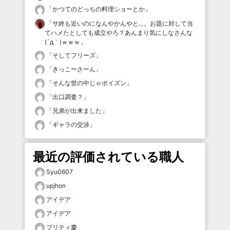
「
かつてのどっちの料理ショーとか
」
「
サ終も近いのになんやかんやと…。お題に対して当
てハメたとしても成立やろ？あんまり気にしなさんな
(´д｀)ｗｗｗ
」
「
そしてフリーズ
」
「
きっこーさーん
」
「
そんな世の中じゃポイズン
」
「
出口調査？
」
「
兄弟が出来ました
」
「
ギャラの交渉
」
最近の評価されている職人
Syu0607
upjhon
アイデア
アイデア
プリティ慶