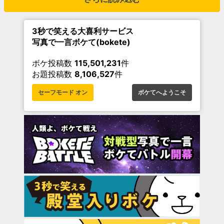
3秒で笑える大喜利サービス
写真で一言ボケて(bokete)
ボケ投稿数
115,501,231
件
お題投稿数
8,106,527
件
セーフモード オン
ボケてへようこそ