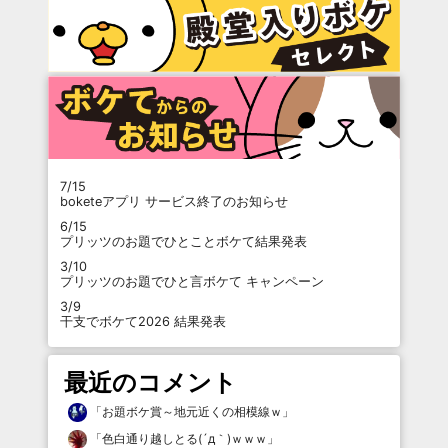
7/15
boketeアプリ サービス終了のお知らせ
6/15
プリッツのお題でひとことボケて結果発表
3/10
プリッツのお題でひと言ボケて キャンペーン
3/9
干支でボケて2026 結果発表
最近のコメント
「
お題ボケ賞～地元近くの相模線ｗ
」
「
色白通り越しとる(´д｀)ｗｗｗ
」