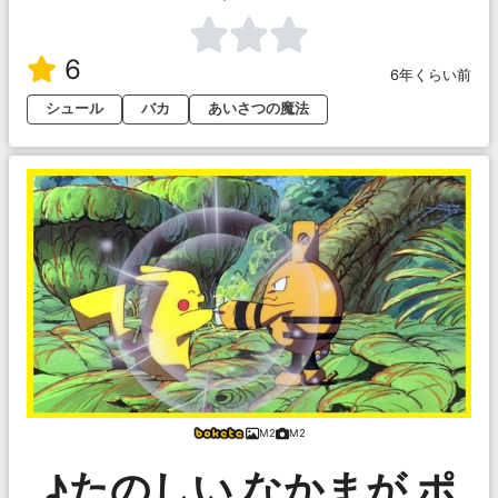
6
6年くらい前
シュール
バカ
あいさつの魔法
M2
M2
♪たのしい なかまが ポ