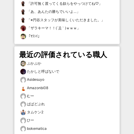
「
許可無く渡ってくる奴らをやっつけてね♡
」
「
あ、あんたの勝ちでいいよ…
」
「
※円谷スタッフが美味しくいただきました。
」
「
ザラキーマ！！(´Д｀)ｗｗｗ
」
「
ﾔﾗｼｲ
」
最近の評価されている職人
ぷかぷか
たかしと呼ばないで
Asidesuyo
Amazonbi08
むー
ぱぱどぶれ
タムケン2
ひー
bokematica