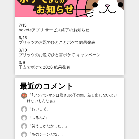
7/15
boketeアプリ サービス終了のお知らせ
6/15
プリッツのお題でひとことボケて結果発表
3/10
プリッツのお題でひと言ボケて キャンペーン
3/9
干支でボケて2026 結果発表
最近のコメント
「
｢アンパンマンは君さ｣の子の頭、差し出しないとい
けないもんなぁ
」
「
おいしそ
」
「
つるん♪
」
「
笑うしかなかった。
」
「
あのシーンだな、
」