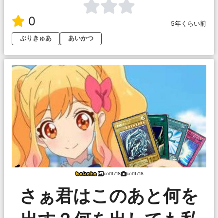
0
5年くらい前
ぷりきゅあ
あいかつ
col1t718
col1t718
さぁ君はこのあと何を