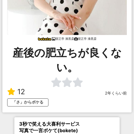
寝正亭 漆黒斎
寝正亭 漆黒斎
産後の肥立ちが良くな
い。
12
2年くらい前
「さ」からボケる
3秒で笑える大喜利サービス
写真で一言ボケて(bokete)