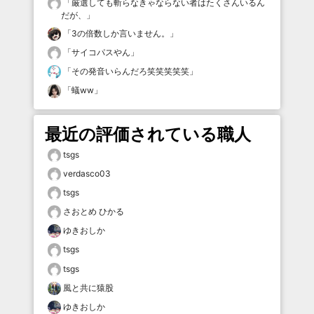
「
厳選しても斬らなきゃならない者はたくさんいるん
だが、
」
「
3の倍数しか言いません。
」
「
サイコパスやん
」
「
その発音いらんだろ笑笑笑笑笑
」
「
蟻ww
」
最近の評価されている職人
tsgs
verdasco03
tsgs
さおとめ ひかる
ゆきおしか
tsgs
tsgs
風と共に猿股
ゆきおしか