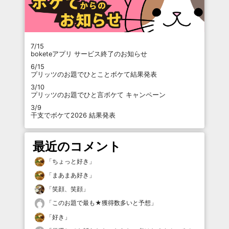
7/15
boketeアプリ サービス終了のお知らせ
6/15
プリッツのお題でひとことボケて結果発表
3/10
プリッツのお題でひと言ボケて キャンペーン
3/9
干支でボケて2026 結果発表
最近のコメント
「
ちょっと好き
」
「
まあまあ好き
」
「
笑顔、笑顔
」
「
このお題で最も★獲得数多いと予想
」
「
好き
」