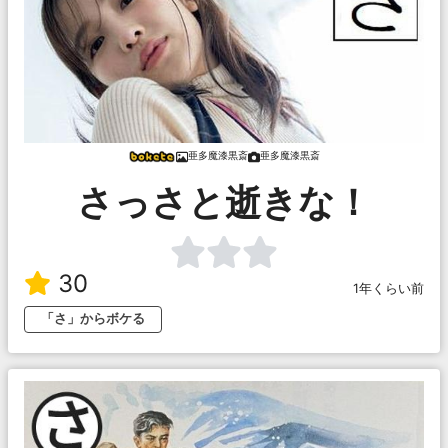
亜多魔漆黒斎
亜多魔漆黒斎
さっさと逝きな！
30
1年くらい前
「さ」からボケる