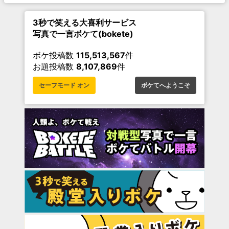
3秒で笑える大喜利サービス
写真で一言ボケて(bokete)
ボケ投稿数
115,513,567
件
お題投稿数
8,107,869
件
セーフモード オン
ボケてへようこそ