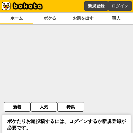
新規登録
ログイン
ホーム
ボケる
お題を出す
職人
新着
人気
特集
ボケたりお題投稿するには、ログインするか新規登録が
必要です。