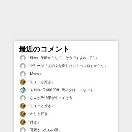
最近のコメント
「
確かに年齢からして、そうですよね…(^^;
」
「
グリーン「あの女を倒したらぶっコロすからな」
」
「
Mww
」
「
ちょっと好き
」
「
↓ boke/24909081 元ネタはこっちです
」
「
なんか政治家がやってそう
」
「
ちょっと好き
」
「
わりと好き
」
「
好き
」
「
可愛かったらの話
」