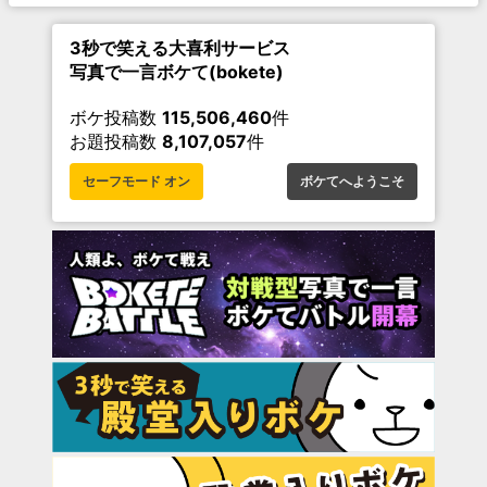
3秒で笑える大喜利サービス
写真で一言ボケて(bokete)
ボケ投稿数
115,506,460
件
お題投稿数
8,107,057
件
セーフモード オン
ボケてへようこそ