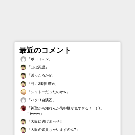
最近のコメント
「
ボヨヨ～ン
」
「
ほぼ死語
」
「
縛ったろか!?
」
「
既に3時間経過
」
「
シャドーだったのかw
」
「
パクり自演乙
」
「
神聖かも知れんが防御柵が低すぎる！！(´Д
｀)www
」
「
大阪に逃げまっせ!!
」
「
大阪の姉貴ちゃいますのん?
」