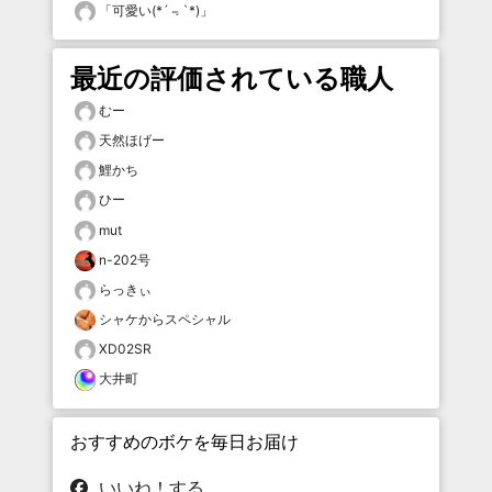
「
可愛い(*´﹃`*)
」
最近の評価されている職人
むー
天然ほげー
鯉かち
ひー
mut
n-202号
らっきぃ
シャケからスペシャル
XD02SR
大井町
おすすめのボケを毎日お届け
いいね！する