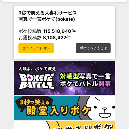
3秒で笑える大喜利サービス
写真で一言ボケて(bokete)
ボケ投稿数
115,518,940
件
お題投稿数
8,108,422
件
セーフモード オン
ボケてへようこそ