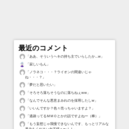
最近のコメント
「
ああ、そういうヘキの持ち主でいらしたか…w
」
「
寂しいもん
」
「
ノラネコ・・・？ライオンの間違いじゃ
ね・・・？
」
「
夢だと思いたい
」
「
そろそろ落ちそうなのに落ちねぇww
」
「
なんでそんな悪意まみれのを採用したしw
」
「
いいんですか？色々売っちゃいますよ？
」
「
過疎ってるＭＭＯとかの話ですよねー（棒）
」
「
もう妄想じゃ我慢できないんです、もっとリアルな
暴力をください女王様ぁ〜！！
」