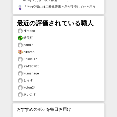
「
その空気には二酸化炭素と息が停滞してたと思う
」
最近の評価されている職人
Niracco
鈴美紅
pandla
hikaran
Shima_17
29430705
kumahage
しらす
kofun24
あいこす
おすすめのボケを毎日お届け