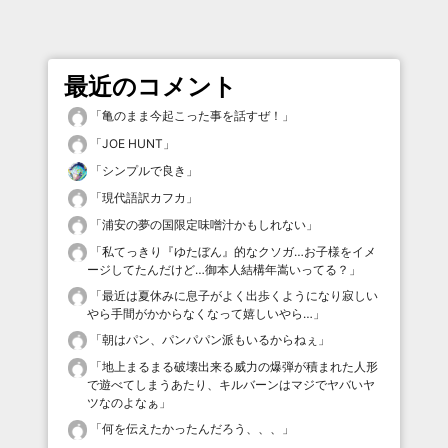
最近のコメント
「
亀のまま今起こった事を話すぜ！
」
「
JOE HUNT
」
「
シンプルで良き
」
「
現代語訳カフカ
」
「
浦安の夢の国限定味噌汁かもしれない
」
「
私てっきり『ゆたぼん』的なクソガ…お子様をイメ
ージしてたんだけど…御本人結構年嵩いってる？
」
「
最近は夏休みに息子がよく出歩くようになり寂しい
やら手間がかからなくなって嬉しいやら…
」
「
朝はパン、パンパパン派もいるからねぇ
」
「
地上まるまる破壊出来る威力の爆弾が積まれた人形
で遊べてしまうあたり、キルバーンはマジでヤバいヤ
ツなのよなぁ
」
「
何を伝えたかったんだろう、、、
」