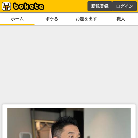
新規登録
ログイン
ホーム
ボケる
お題を出す
職人