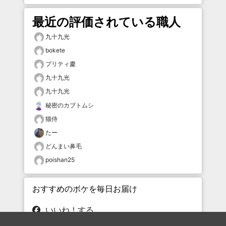
最近の評価されている職人
九十九光
bokete
プリティ慶
九十九光
九十九光
秘密のカブトムシ
猫侍
たー
どんまい鼻毛
poishan25
おすすめのボケを毎日お届け
いいね！する
フォローする