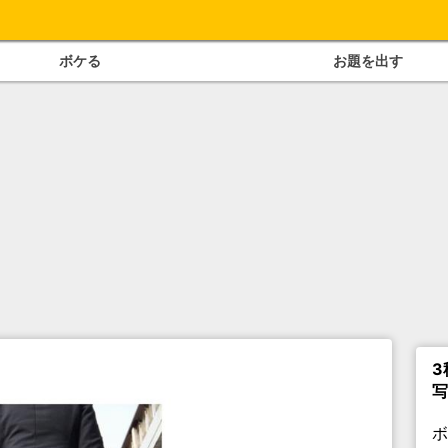
ボケる
お題を出す
3
写