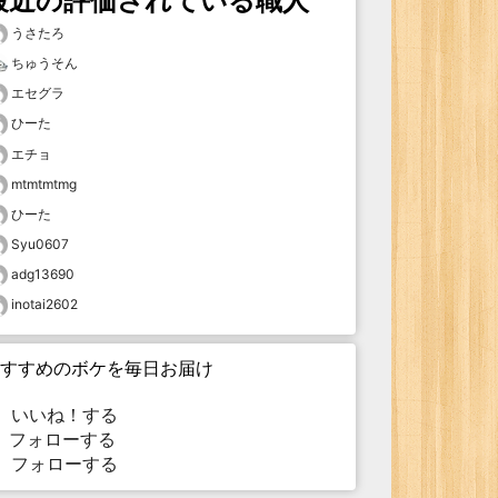
最近の評価されている職人
うさたろ
ちゅうそん
エセグラ
ひーた
エチョ
mtmtmtmg
ひーた
Syu0607
adg13690
inotai2602
すすめのボケを毎日お届け
いいね！する
フォローする
フォローする