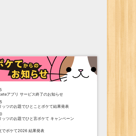
5
oketeアプリ サービス終了のお知らせ
15
リッツのお題でひとことボケて結果発表
10
リッツのお題でひと言ボケて キャンペーン
9
支でボケて2026 結果発表