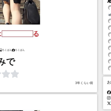
ろくばん
ろくばん
みで
お
3年くらい前