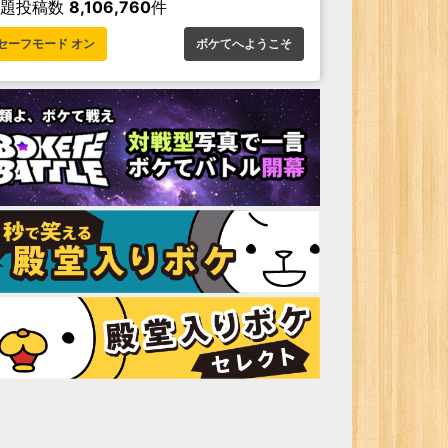
お題投稿数
8,106,760
件
セーフモード オン
ボケてへようこそ