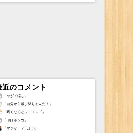
最近のコメント
「
やがて縮む
」
「
自分から飛び降りるんだ！
」
「
暗くなるとジ・エンド
」
「
叩けボンゴ
」
「
マジか！？(´Д`; )
」