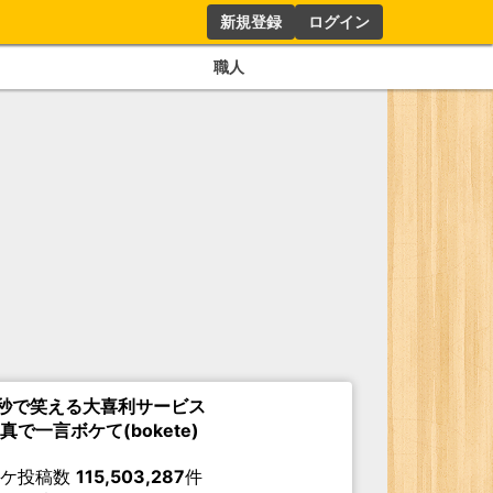
新規登録
ログイン
職人
秒で笑える大喜利サービス
真で一言ボケて(bokete)
ボケ投稿数
115,503,287
件