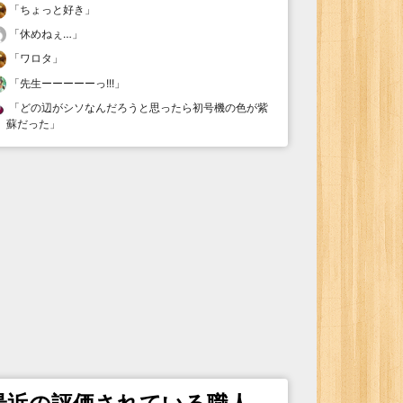
「
ちょっと好き
」
「
休めねぇ…
」
「
ワロタ
」
「
先生ーーーーーっ!!!
」
「
どの辺がシソなんだろうと思ったら初号機の色が紫
蘇だった
」