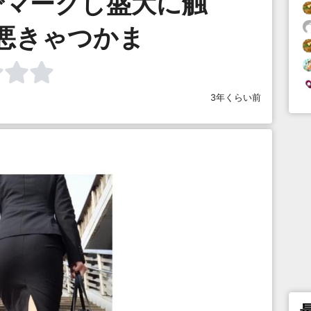
でマークし盛大に触
悪きゃつかま
3年くらい前