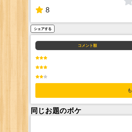
8
シェアする
コメント順
も
同じお題のボケ