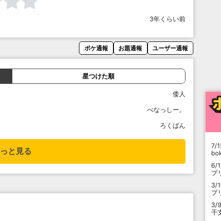
3年くらい前
ボケ通報
お題通報
ユーザー通報
星つけた順
倭人
べなっしー。
ろくばん
7/1
っと見る
b
6/
プ
3/
プ
3/
干