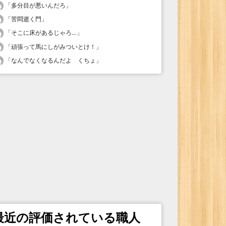
「
多分目が悪いんだろ
」
「
苦悶逝く門
」
「
そこに床があるじゃろ…
」
「
頑張って馬にしがみついとけ！
」
「
なんでなくなるんだよ くちょ
」
最近の評価されている職人