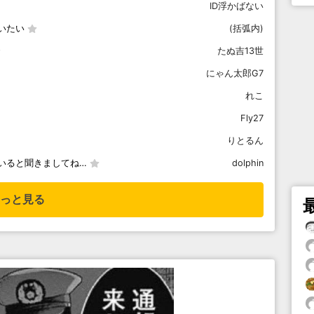
ID浮かばない
いたい
(括弧内)
たぬ吉13世
にゃん太郎G7
れこ
Fly27
りとるん
いると聞きましてね…
dolphin
っと見る