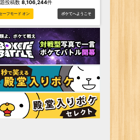
お題投稿数
8,106,244
件
セーフモード オン
ボケてへようこそ