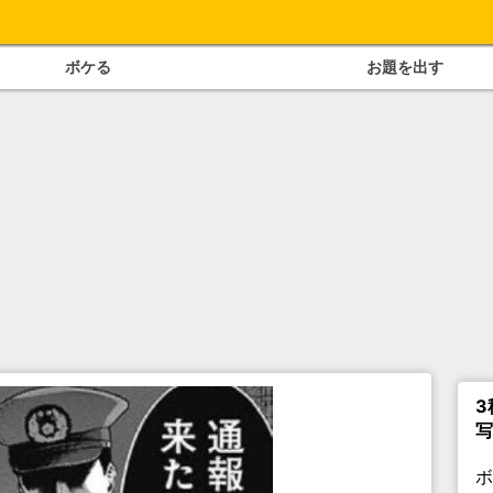
ボケる
お題を出す
3
写