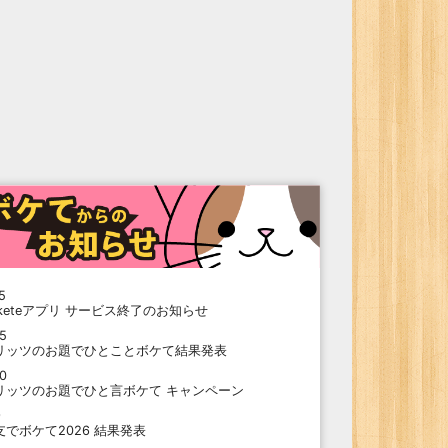
5
oketeアプリ サービス終了のお知らせ
15
リッツのお題でひとことボケて結果発表
10
リッツのお題でひと言ボケて キャンペーン
9
支でボケて2026 結果発表