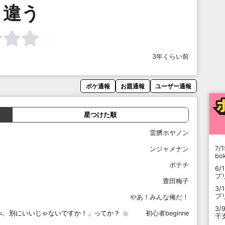
と違う
3年くらい前
ボケ通報
お題通報
ユーザー通報
星つけた順
雷臍ホヤノン
7/1
ンジャメナン
b
ポテチ
6/
プ
豊田梅子
3/
プ
やあ！みんな俺だ！
3/
べ、別にいいじゃないですか！」ってか？
初心者beginne
干