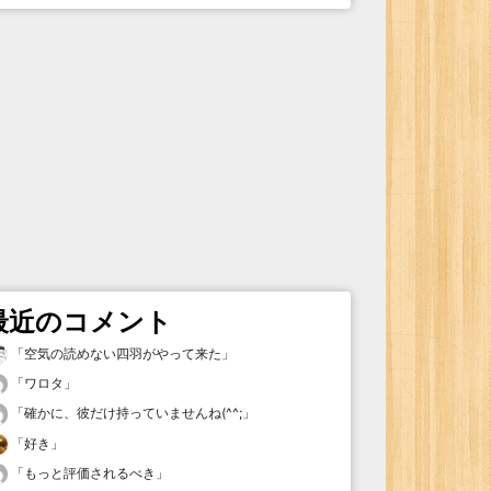
最近のコメント
「
空気の読めない四羽がやって来た
」
「
ワロタ
」
「
確かに、彼だけ持っていませんね(^^;
」
「
好き
」
「
もっと評価されるべき
」