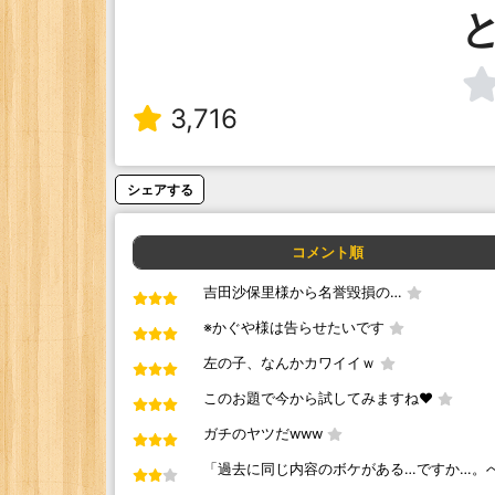
3,716
シェアする
コメント順
吉田沙保里様から名誉毀損の…
※かぐや様は告らせたいです
左の子、なんかカワイイｗ
このお題で今から試してみますね❤️
ガチのヤツだwww
「過去に同じ内容のボケがある…ですか…。