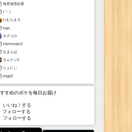
海苔海苔紀香
( '-' )
たむらまろ
tsgs
オクコロ
Harrrrmaki3
なまらは
タムケン2
じょにぃ
sngd2
すすめのボケを毎日お届け
いいね！する
フォローする
フォローする