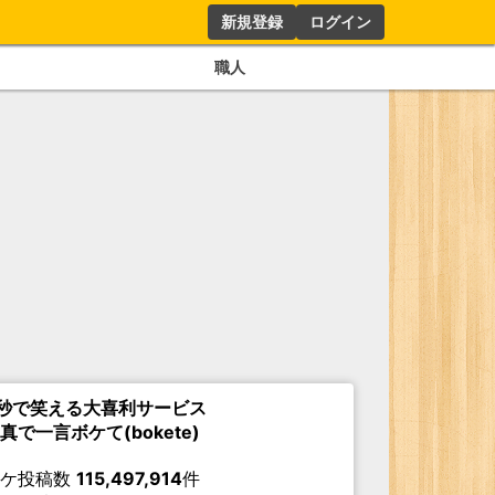
新規登録
ログイン
職人
秒で笑える大喜利サービス
真で一言ボケて(bokete)
ボケ投稿数
115,497,914
件