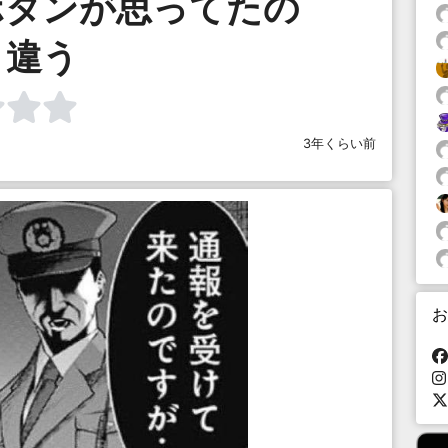
ボタンが思ってたの
と違う
3年くらい前
お