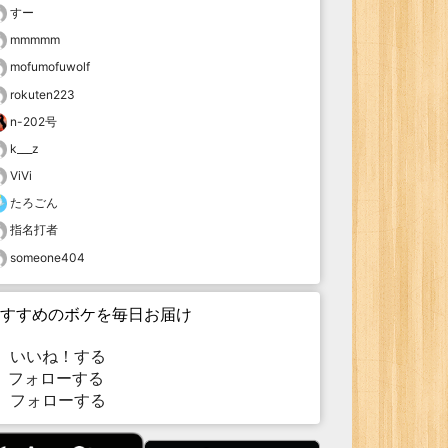
すー
mmmmm
mofumofuwolf
rokuten223
n-202号
k___z
ViVi
たろごん
指名打者
someone404
すすめのボケを毎日お届け
いいね！する
フォローする
フォローする