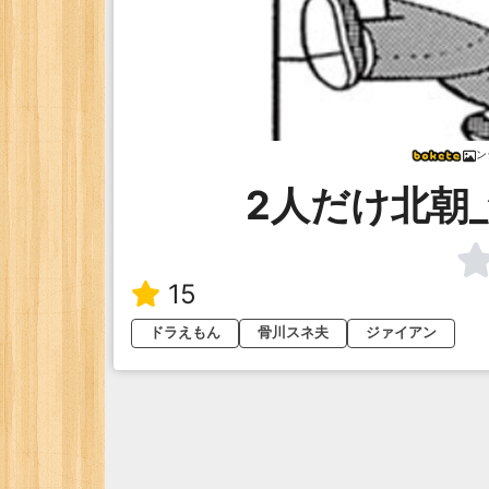
ン
2人だけ北朝
15
ドラえもん
骨川スネ夫
ジァイアン