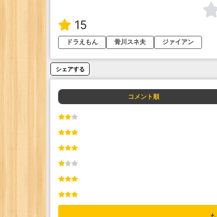
15
ドラえもん
骨川スネ夫
ジァイアン
シェアする
コメント順
も