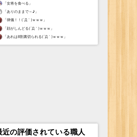
「
女将を食べる
」
「
ありのままで～♪
」
「
律儀！！(´Д｀)ｗｗｗ
」
「
顔がしんどる(´Д｀)ｗｗｗ
」
「
あれは8割裏切られる(´Д｀)ｗｗｗ
」
最近の評価されている職人