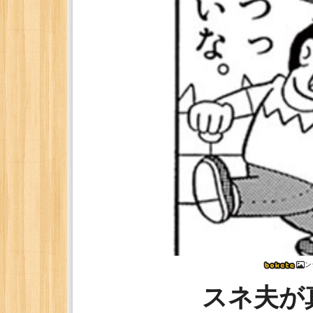
ン
スネ夫が