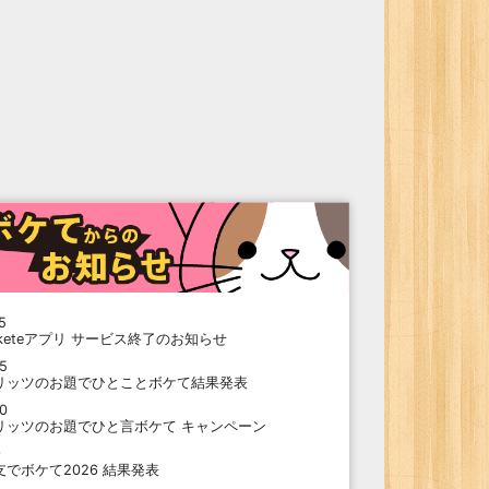
5
oketeアプリ サービス終了のお知らせ
15
リッツのお題でひとことボケて結果発表
10
リッツのお題でひと言ボケて キャンペーン
9
支でボケて2026 結果発表