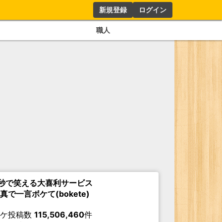
新規登録
ログイン
職人
秒で笑える大喜利サービス
真で一言ボケて(bokete)
ボケ投稿数
115,506,460
件