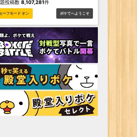
お題投稿数
8,107,281
件
セーフモード オン
ボケてへようこそ