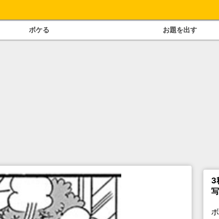
ボケる
お題を出す
3
写