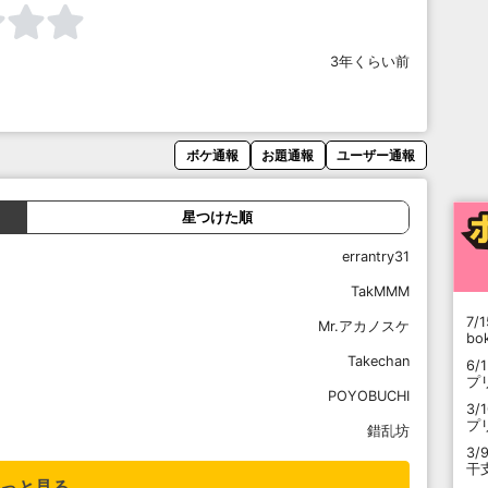
3年くらい前
ボケ通報
お題通報
ユーザー通報
星つけた順
errantry31
TakMMM
7/1
Mr.アカノスケ
b
Takechan
6/
プ
POYOBUCHI
3/
プ
錯乱坊
3/
干
っと見る