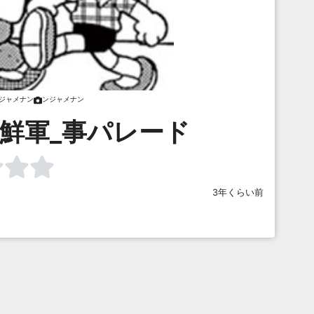
ジャメナン
ンジャメナン
_鮮軍_事パレード
3年くらい前