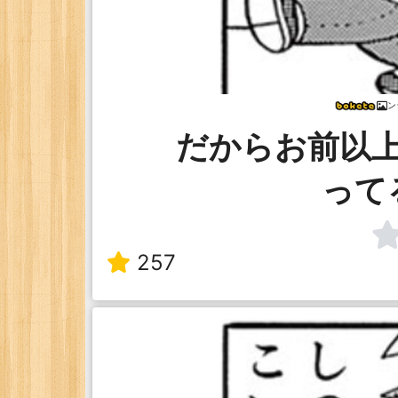
ン
だからお前以
って
257