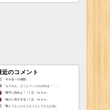
最近のコメント
「
今大会一の感動。
」
「
もろちん、どこにツッコムのかは・・・
」
「
勝手に頼めよ！！(´Д｀)ｗｗｗ
」
「
確かに長すぎる！(´Д｀)ｗｗｗ
」
「
撃とうとしたらうとうとしてたんだね
」