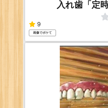
入れ歯「定
9
画像でボケて