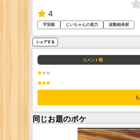
4
宇宙船
じいちゃんの底力
波動砲発射
シェアする
コメント順
も
同じお題のボケ