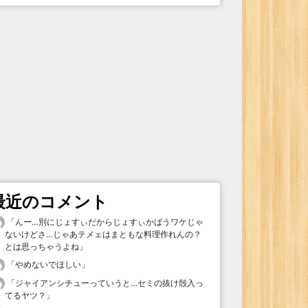
最近のコメント
「
んー…別にじょすぃだからじょすぃかばうワケじゃ
ないけどさ…じゃあテメェはまともな料理作れんの？
とは思っちゃうよね
」
「
やめないでほしい
」
「
ジャイアンシチューっていうと…セミの抜け殻入っ
てるヤツ？
」