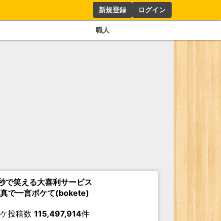
新規登録
ログイン
職人
秒で笑える大喜利サービス
真で一言ボケて(bokete)
ボケ投稿数
115,497,914
件