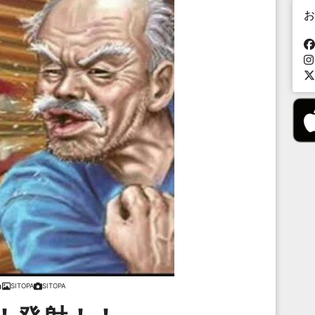
お
SITOPA
SITOPA