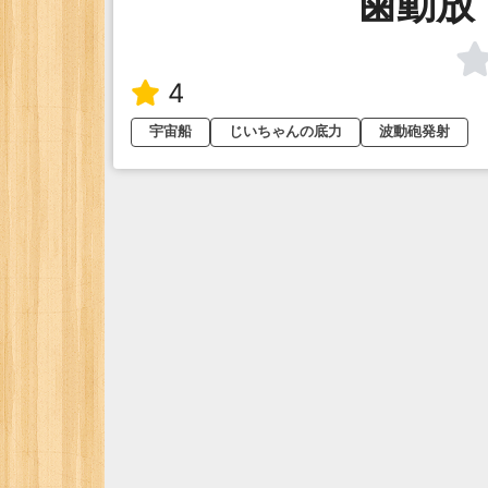
歯動放
4
宇宙船
じいちゃんの底力
波動砲発射