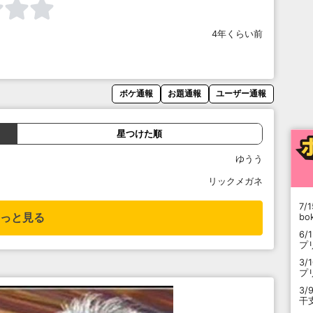
4年くらい前
ボケ通報
お題通報
ユーザー通報
星つけた順
ゆうう
リックメガネ
7/1
っと見る
b
6/
プ
3/
プ
3/
干