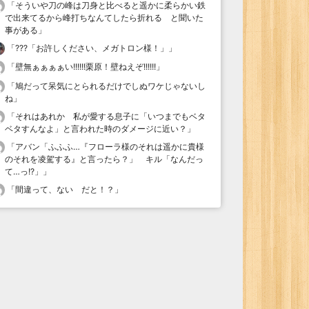
「
そういや刀の峰は刀身と比べると遥かに柔らかい鉄
で出来てるから峰打ちなんてしたら折れる と聞いた
事がある
」
「
???「お許しください、メガトロン様！」
」
「
壁無ぁぁぁぁい!!!!!!栗原！壁ねえぞ!!!!!!
」
「
鳩だって呆気にとられるだけでしぬワケじゃないし
ね
」
「
それはあれか 私が愛する息子に「いつまでもベタ
ベタすんなよ」と言われた時のダメージに近い？
」
「
アバン「ふふふ…『フローラ様のそれは遥かに貴様
のそれを凌駕する』と言ったら？」 キル「なんだっ
て…っ!?」
」
「
間違って、ない だと！？
」