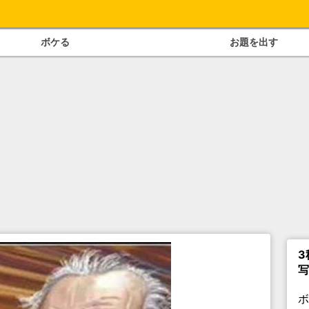
ボケる
お題を出す
3
写