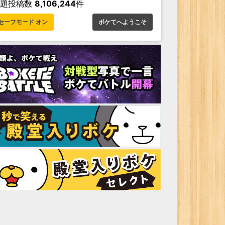
お題投稿数
8,106,244
件
セーフモード オン
ボケてへようこそ