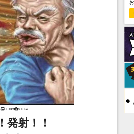
SITOPA
SITOPA
！発射！！