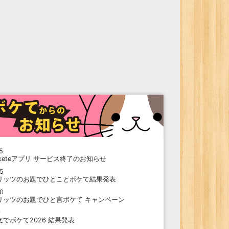
5
oketeアプリ サービス終了のお知らせ
15
リッツのお題でひとことボケて結果発表
10
リッツのお題でひと言ボケて キャンペーン
9
支でボケて2026 結果発表