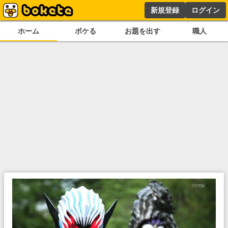
新規登録
ログイン
ホーム
ボケる
お題を出す
職人