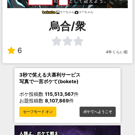
コーちゃん
コーちゃん
烏合/衆
6
4年くらい前
3秒で笑える大喜利サービス
写真で一言ボケて(bokete)
ボケ投稿数
115,513,567
件
お題投稿数
8,107,869
件
セーフモード オン
ボケてへようこそ