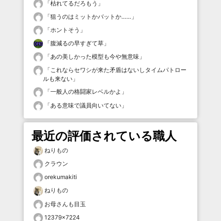
「
枯れてるだろもう
」
「
狙うのはミットかバットか……
」
「
ホントそう
」
「
腹減るの早すぎて草
」
「
あの美しかった模型も今や無意味
」
「
これならセワシが来た矛盾はないしタイムパトロー
ルも来ない
」
「
一般人の格闘家レベルかよ
」
「
ある意味で議員向いてない
」
最近の評価されている職人
ねりもの
クラウン
orekumakiti
ねりもの
お母さんも目玉
12379×7224