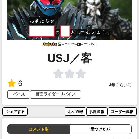
コーちゃん
コーちゃん
USJ／客
6
4年くらい前
バイス
仮面ライダーリバイス
シェアする
ボケ通報
お題通報
ユーザー通報
コメント順
星つけた順