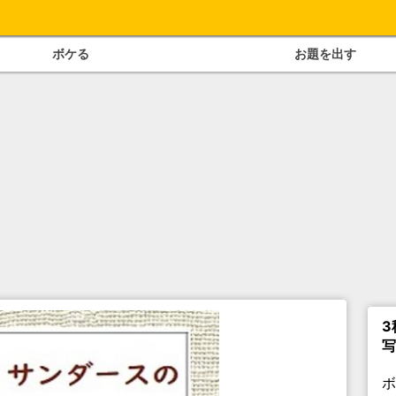
ボケる
お題を出す
3
写