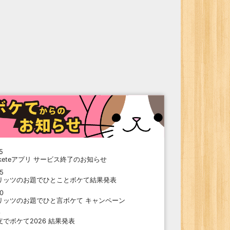
5
oketeアプリ サービス終了のお知らせ
15
リッツのお題でひとことボケて結果発表
10
リッツのお題でひと言ボケて キャンペーン
9
支でボケて2026 結果発表