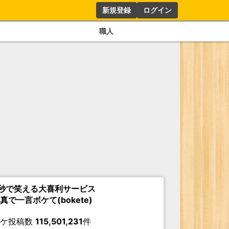
新規登録
ログイン
職人
秒で笑える大喜利サービス
真で一言ボケて(bokete)
ボケ投稿数
115,501,231
件