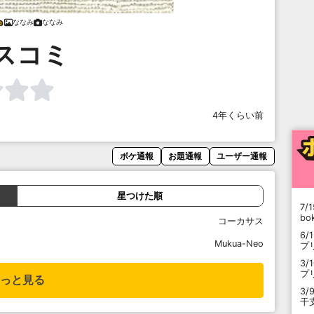
ななみ
ななみ
スコミ
4年くらい前
ボケ通報
お題通報
ユーザー通報
星つけた順
7/1
b
コーカサス
6/
Mukua-Neo
プ
3/
プ
っと見る
3/
干