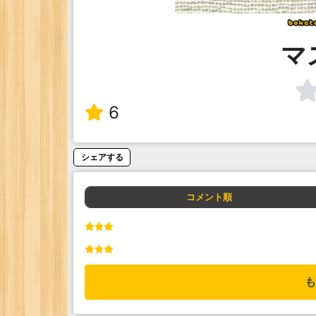
マ
6
シェアする
コメント順
も