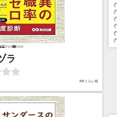
ななみ
ななみ
ヅラ
4年くらい前