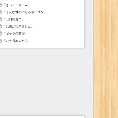
「
きっこーさーん
」
「
そんな世の中じゃポイズン
」
「
出口調査？
」
「
兄弟が出来ました
」
「
ギャラの交渉
」
「
いや日本人だろ
」