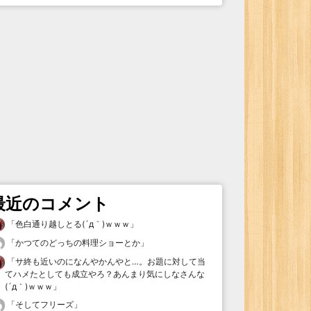
最近のコメント
「
色白通り越しとる(´д｀)ｗｗｗ
」
「
かつてのどっちの料理ショーとか
」
「
サ終も近いのになんやかんやと…。お題に対して当
てハメたとしても成立やろ？あんまり気にしなさんな
(´д｀)ｗｗｗ
」
「
そしてフリーズ
」