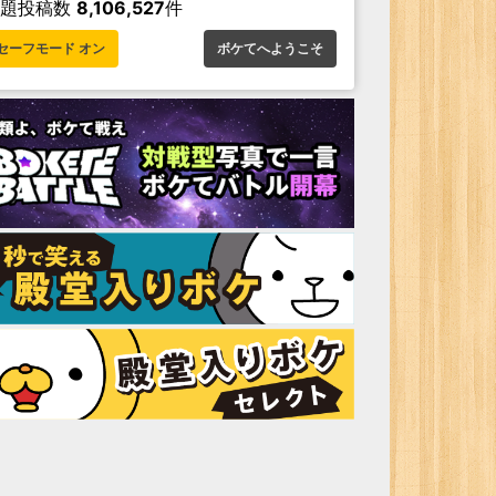
お題投稿数
8,106,527
件
セーフモード オン
ボケてへようこそ