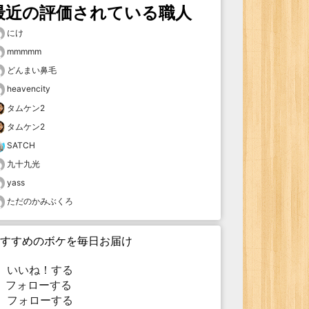
最近の評価されている職人
にけ
mmmmm
どんまい鼻毛
heavencity
タムケン2
タムケン2
SATCH
九十九光
yass
ただのかみぶくろ
すすめのボケを毎日お届け
いいね！する
フォローする
フォローする