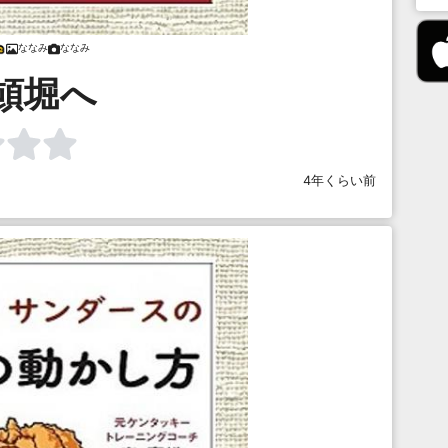
ななみ
ななみ
頓堀へ
4年くらい前