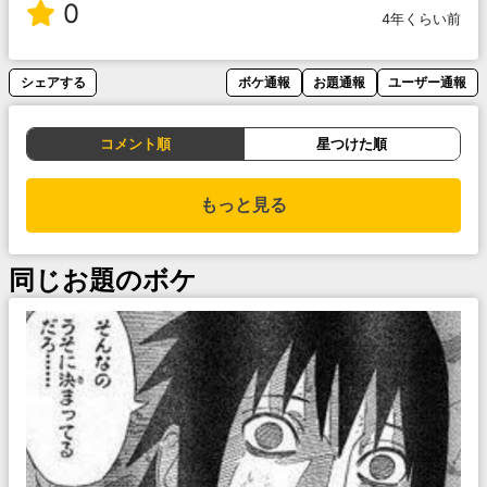
0
4年くらい前
シェアする
ボケ通報
お題通報
ユーザー通報
コメント順
星つけた順
もっと見る
同じお題のボケ