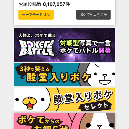
お題投稿数
8,107,057
件
セーフモード オン
ボケてへようこそ