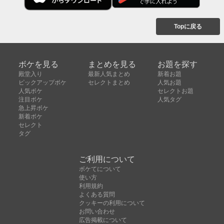
Topに戻る
ボケを見る
まとめを見る
お題を探す
殿堂入り
最新人気まとめ
新着お題
ピックアップボケ
セレクトまとめ
人気お題
人気ボケ
セレクトお題
注目ボケ
人気タグ
急上昇ボケ
新着ボケ
セレクト
タグ
ご利用について
ボケてについて
使い方
利用規約
よくある質問
クッキーの利用について
お問い合わせ
広告掲載について