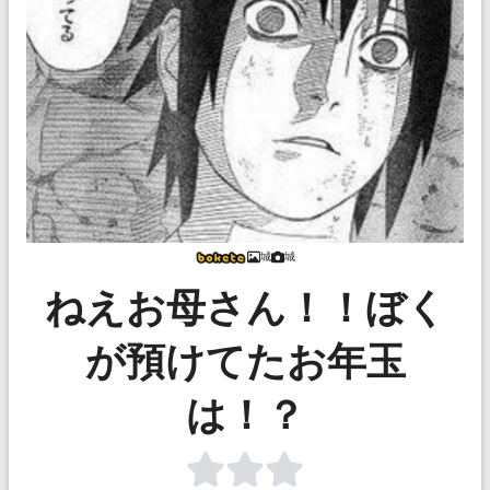
城
城
ねえお母さん！！ぼく
が預けてたお年玉
は！？