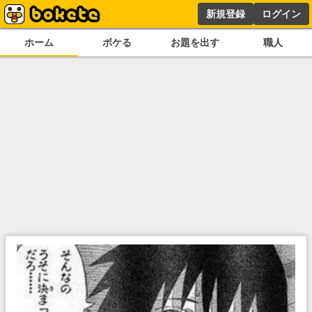
新規登録
ログイン
ホーム
ボケる
お題を出す
職人