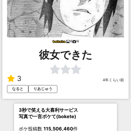
城
城
彼女できた
3
4年くらい前
なると
りあじゅう
3秒で笑える大喜利サービス
写真で一言ボケて(bokete)
ボケ投稿数
115,506,460
件