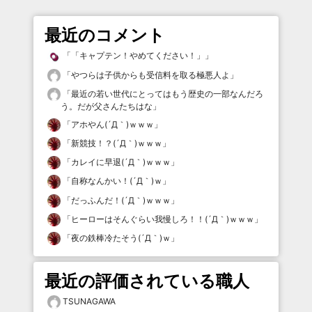
最近のコメント
「
「キャプテン！やめてください！」
」
「
やつらは子供からも受信料を取る極悪人よ
」
「
最近の若い世代にとってはもう歴史の一部なんだろ
う。だが父さんたちはな
」
「
アホやん(´Д｀)ｗｗｗ
」
「
新競技！？(´Д｀)ｗｗｗ
」
「
カレイに早退(´Д｀)ｗｗｗ
」
「
自称なんかい！(´Д｀)ｗ
」
「
だっふんだ！(´Д｀)ｗｗｗ
」
「
ヒーローはそんぐらい我慢しろ！！(´Д｀)ｗｗｗ
」
「
夜の鉄棒冷たそう(´Д｀)ｗ
」
最近の評価されている職人
TSUNAGAWA