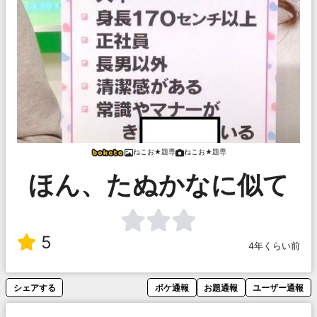
ねこお★題専
ねこお★題専
ほん、たぬかなに似て
5
4年くらい前
シェアする
ボケ通報
お題通報
ユーザー通報