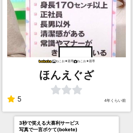
ねこお★題専
ねこお★題専
ほんえぐざ
5
4年くらい前
3秒で笑える大喜利サービス
写真で一言ボケて(bokete)