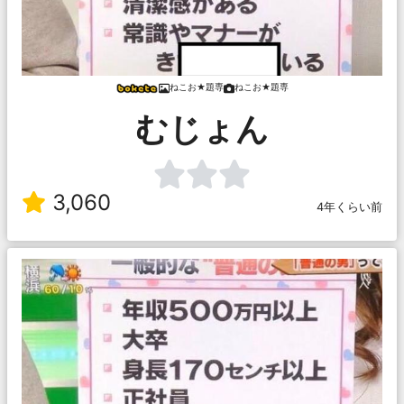
ねこお★題専
ねこお★題専
むじょん
3,060
4年くらい前