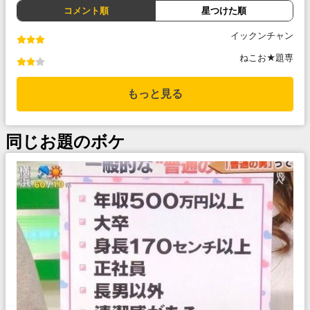
コメント順
星つけた順
イックンチャン
ねこお★題専
もっと見る
同じお題のボケ