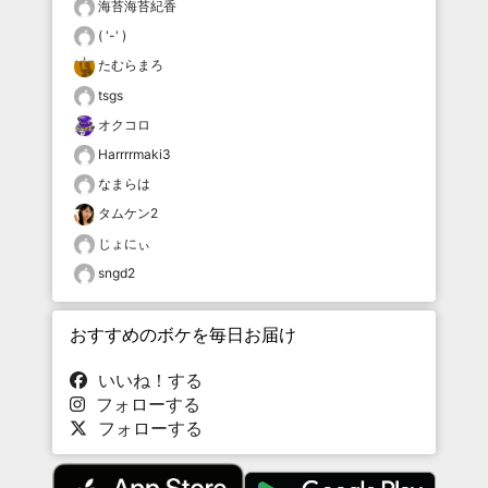
海苔海苔紀香
( '-' )
たむらまろ
tsgs
オクコロ
Harrrrmaki3
なまらは
タムケン2
じょにぃ
sngd2
おすすめのボケを毎日お届け
いいね！する
フォローする
フォローする