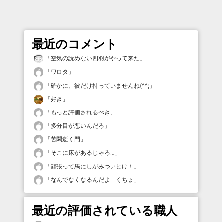
最近のコメント
「
空気の読めない四羽がやって来た
」
「
ワロタ
」
「
確かに、彼だけ持っていませんね(^^;
」
「
好き
」
「
もっと評価されるべき
」
「
多分目が悪いんだろ
」
「
苦悶逝く門
」
「
そこに床があるじゃろ…
」
「
頑張って馬にしがみついとけ！
」
「
なんでなくなるんだよ くちょ
」
最近の評価されている職人