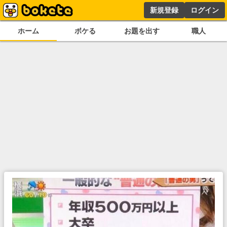
新規登録
ログイン
ホーム
ボケる
お題を出す
職人