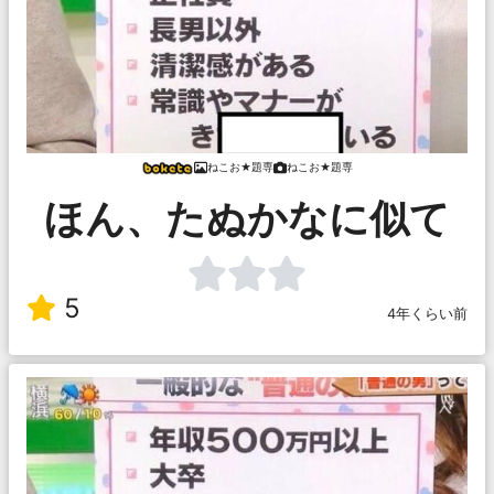
ねこお★題専
ねこお★題専
ほん、たぬかなに似て
5
4年くらい前