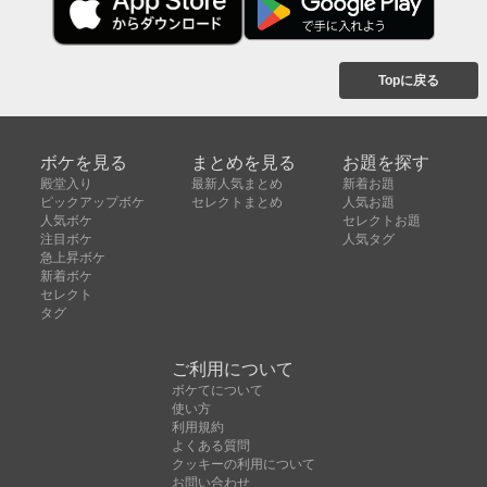
Topに戻る
ボケを見る
まとめを見る
お題を探す
殿堂入り
最新人気まとめ
新着お題
ピックアップボケ
セレクトまとめ
人気お題
人気ボケ
セレクトお題
注目ボケ
人気タグ
急上昇ボケ
新着ボケ
セレクト
タグ
ご利用について
ボケてについて
使い方
利用規約
よくある質問
クッキーの利用について
お問い合わせ