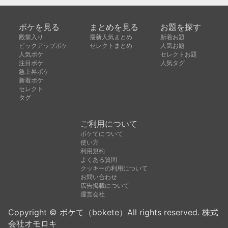
ボケを見る
まとめを見る
お題を探す
殿堂入り
最新人気まとめ
新着お題
ピックアップボケ
セレクトまとめ
人気お題
人気ボケ
セレクトお題
注目ボケ
人気タグ
急上昇ボケ
新着ボケ
セレクト
タグ
ご利用について
ボケてについて
使い方
利用規約
よくある質問
クッキーの利用について
お問い合わせ
広告掲載について
運営会社
Copyright © ボケて（bokete）All rights reserved. 株式
会社オモロキ