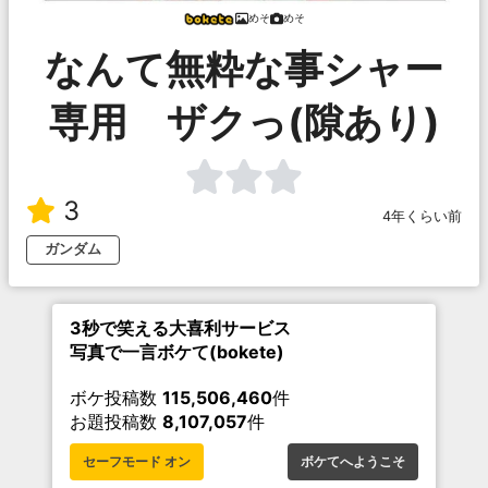
めそ
めそ
なんて無粋な事シャー
専用 ザクっ(隙あり)
3
4年くらい前
ガンダム
3秒で笑える大喜利サービス
写真で一言ボケて(bokete)
ボケ投稿数
115,506,460
件
お題投稿数
8,107,057
件
セーフモード オン
ボケてへようこそ