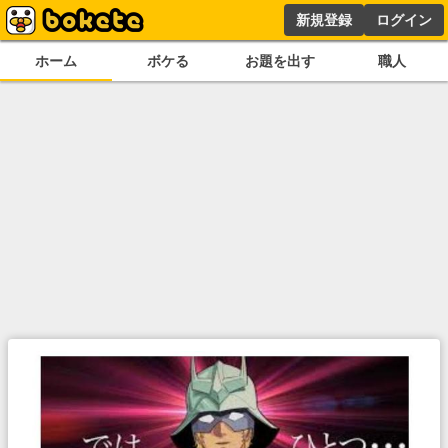
新規登録
ログイン
ホーム
ボケる
お題を出す
職人