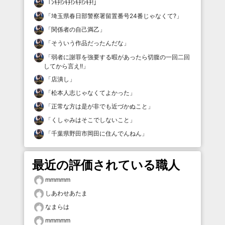
「
ﾝｷﾁ!ﾝｷﾁ!ﾝｷﾁ!ﾝｷﾁ!
」
「
埼玉県春日部警察署留置番号24番じゃなくて?
」
「
関係者の自己満乙
」
「
そういう作品だったんだな
」
「
弱者に謝罪を強要する暇があったら切腹の一回二回
してから言え!!
」
「
店潰し
」
「
松本人志じゃなくてよかった
」
「
正常な方は是が非でも近づかぬこと
」
「
くしゃみはそこでしないこと
」
「
千葉県野田市岡田に住んでんねん
」
最近の評価されている職人
mmmmm
しあわせあたま
なまらは
mmmmm