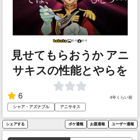
めそ
めそ
見せてもらおうか アニ
サキスの性能とやらを
6
4年くらい前
シャア・アズナブル
アニサキス
シェアする
ボケ通報
お題通報
ユーザー通報