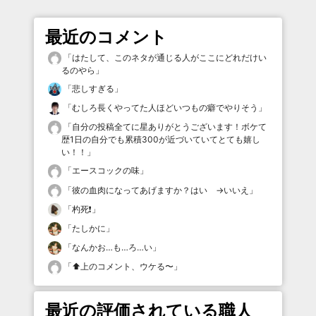
最近のコメント
「
はたして、このネタが通じる人がここにどれだけい
るのやら
」
「
悲しすぎる
」
「
むしろ長くやってた人ほどいつもの癖でやりそう
」
「
自分の投稿全てに星ありがとうございます！ボケて
歴1日の自分でも累積300が近づいていてとても嬉し
い！！
」
「
エースコックの味
」
「
彼の血肉になってあげますか？はい →いいえ
」
「
杓死❗️
」
「
たしかに
」
「
なんかお…も…ろ…い
」
「
⬆️上のコメント、ウケる〜
」
最近の評価されている職人