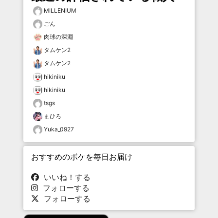
MILLENIUM
ごん
肉球の深淵
タムケン2
タムケン2
hikiniku
hikiniku
tsgs
まひろ
Yuka_0927
おすすめのボケを毎日お届け
いいね！する
フォローする
フォローする