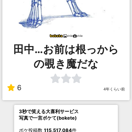
shile
shile
田中…お前は根っから
の覗き魔だな
6
4年くらい前
3秒で笑える大喜利サービス
写真で一言ボケて(bokete)
ボケ投稿数
115,517,084
件