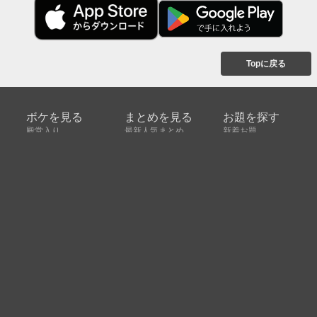
Topに戻る
ボケを見る
まとめを見る
お題を探す
殿堂入り
最新人気まとめ
新着お題
ピックアップボケ
セレクトまとめ
人気お題
人気ボケ
セレクトお題
注目ボケ
人気タグ
急上昇ボケ
新着ボケ
セレクト
タグ
ご利用について
ボケてについて
使い方
利用規約
よくある質問
クッキーの利用について