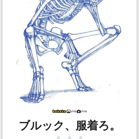
shile
shile
ブルック、服着ろ。