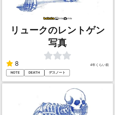
shile
shile
リュークのレントゲン
写真
8
4年くらい前
NOTE
DEATH
デスノート