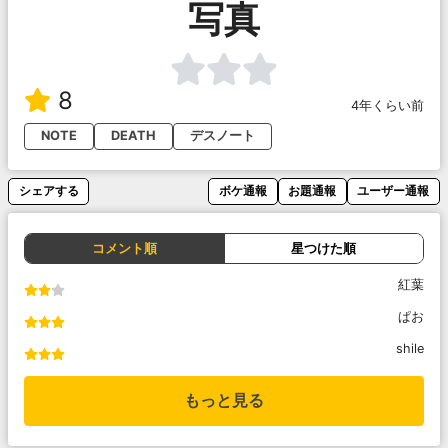
写真
8
4年くらい前
NOTE
DEATH
デスノート
シェアする
ボケ通報
お題通報
ユーザー通報
コメント順
星つけた順
紅葉
ぱお
shile
もっと見る