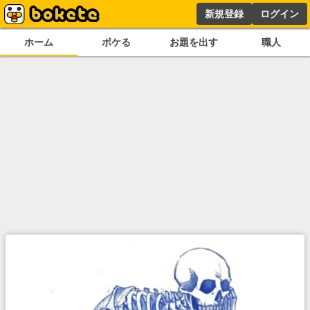
新規登録
ログイン
ホーム
ボケる
お題を出す
職人