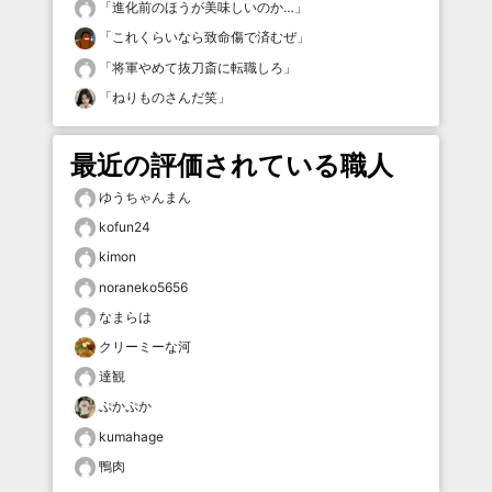
「
進化前のほうが美味しいのか…
」
「
これくらいなら致命傷で済むぜ
」
「
将軍やめて抜刀斎に転職しろ
」
「
ねりものさんだ笑
」
最近の評価されている職人
ゆうちゃんまん
kofun24
kimon
noraneko5656
なまらは
クリーミーな河
達観
ぷかぷか
kumahage
鴨肉