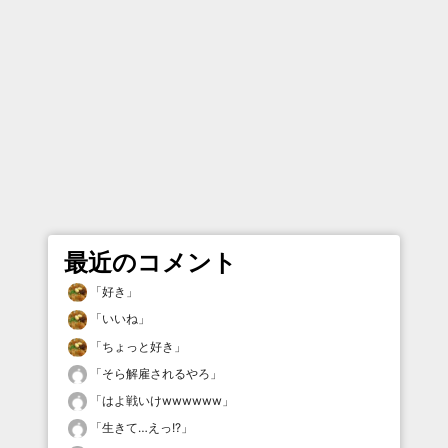
最近のコメント
「
好き
」
「
いいね
」
「
ちょっと好き
」
「
そら解雇されるやろ
」
「
はよ戦いけwwwwww
」
「
生きて…えっ!?
」