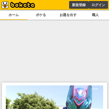
新規登録
ログイン
ホーム
ボケる
お題を出す
職人