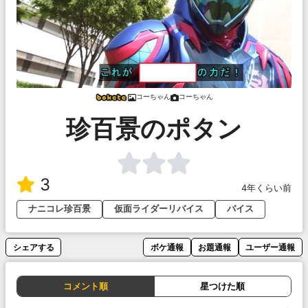
コーちゃん
コーちゃん
珍百景のポタン
3
4年くらい前
ナニコレ珍百景
仮面ライダーリバイス
バイス
シェアする
ボケ通報
お題通報
ユーザー通報
コメント順
星つけた順