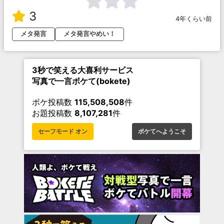
3
4年くらい前
メタ発言
メタ発言やめい！
3秒で笑える大喜利サービス
写真で一言ボケて(bokete)
ボケ投稿数
115,508,508
件
お題投稿数
8,107,281
件
セーフモード オン
ボケてへようこそ