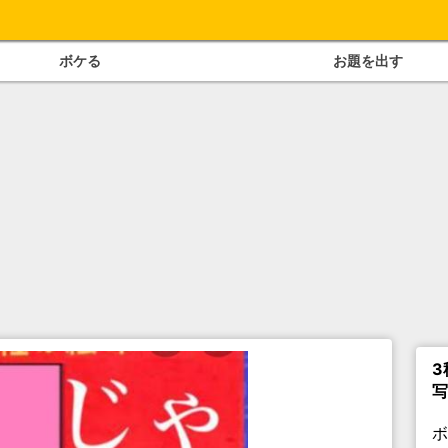
ボケる
お題を出す
3
写