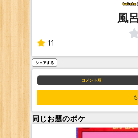
風
11
シェアする
コメント順
も
同じお題のボケ