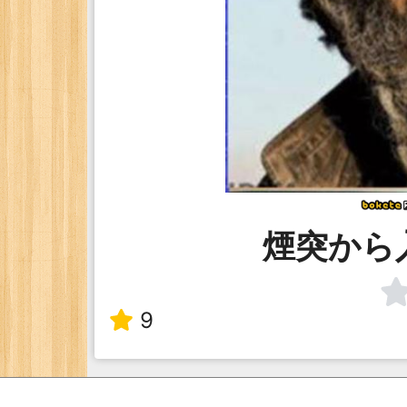
煙突から
9