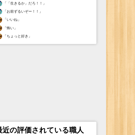
「
「生きるか」だろ！！
」
「
お前ずるいぞー！！
」
「
いいね
」
「
怖い
」
「
ちょっと好き
」
最近の評価されている職人