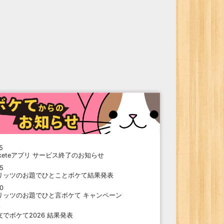
5
oketeアプリ サービス終了のお知らせ
15
リッツのお題でひとことボケて結果発表
10
リッツのお題でひと言ボケて キャンペーン
9
支でボケて2026 結果発表