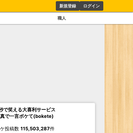
新規登録
ログイン
職人
秒で笑える大喜利サービス
真で一言ボケて(bokete)
ボケ投稿数
115,503,287
件