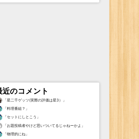
最近のコメント
「
星二千ゲッツ(実際の評価は星3）
」
「
料理番組？
」
「
セットにしとこう
」
「
お題投稿者やけど思いついてるじゃねーかよ
」
「
物理的にね
」