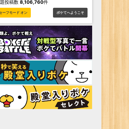
お題投稿数
8,106,760
件
セーフモード オン
ボケてへようこそ