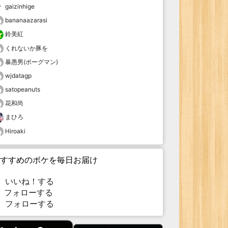
gaizinhige
bananaazarasi
鈴美紅
くれないか豚を
暴愚男(ボーグマン)
wjdatagp
satopeanuts
花和尚
まひろ
Hiroaki
すすめのボケを毎日お届け
いいね！する
フォローする
フォローする