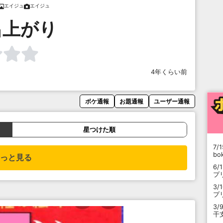
エイジュ
エイジュ
呂上がり
4年くらい前
ボケ通報
お題通報
ユーザー通報
星つけた順
7/1
b
っと見る
6/
プ
3/
プ
3/
干