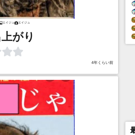
エイジュ
エイジュ
呂上がり
4年くらい前