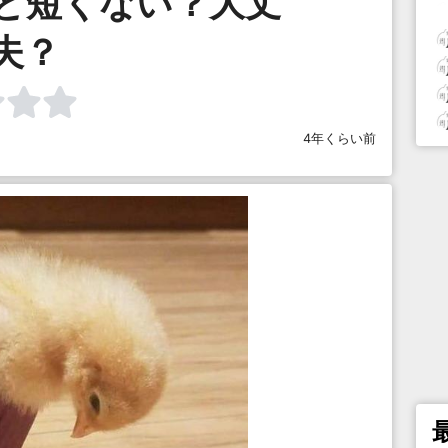
と短くない？大丈
夫？
4年くらい前