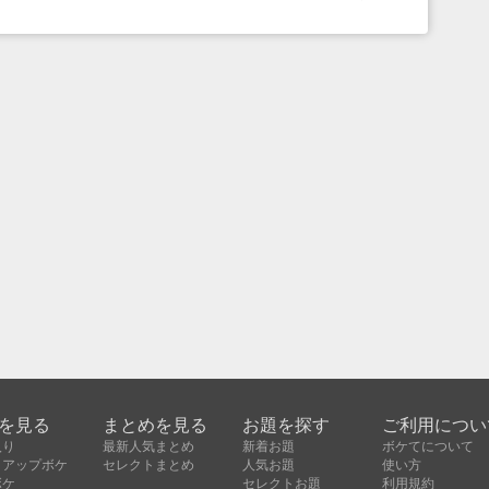
を見る
まとめを見る
お題を探す
ご利用につい
入り
最新人気まとめ
新着お題
ボケてについて
クアップボケ
セレクトまとめ
人気お題
使い方
ボケ
セレクトお題
利用規約