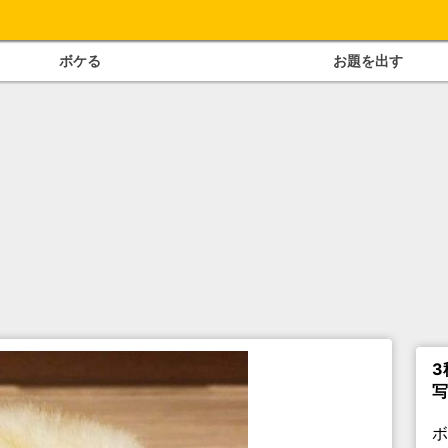
ボケる
お題を出す
3
写