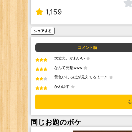
1,159
シェアする
コメント順
大丈夫、かわいい
なんて発想www
黄色いしっぽが見えてるよー♬
かわゆす
も
同じお題のボケ