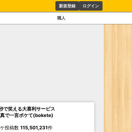
新規登録
ログイン
職人
秒で笑える大喜利サービス
真で一言ボケて(bokete)
ボケ投稿数
115,501,231
件