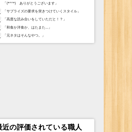
「
(*^^*) ありがとうございます
」
「
サプライズの要求を突きつけていくスタイル
」
「
高度な読み合いをしていただと！？
」
「
和食か洋食か、はたまた…
」
「
元ネタはそんなやつ。
」
最近の評価されている職人