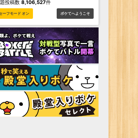
お題投稿数
8,106,527
件
セーフモード オン
ボケてへようこそ