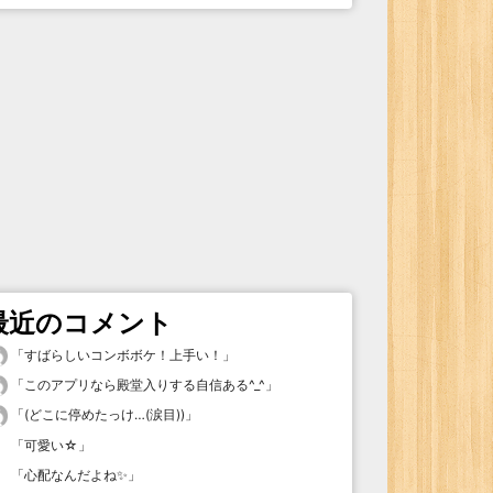
最近のコメント
「
すばらしいコンボボケ！上手い！
」
「
このアプリなら殿堂入りする自信ある^_^
」
「
(どこに停めたっけ…(涙目))
」
「
可愛い☆
」
「
心配なんだよね✨
」