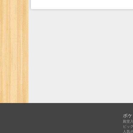
ボケ
殿堂
ピッ
人気