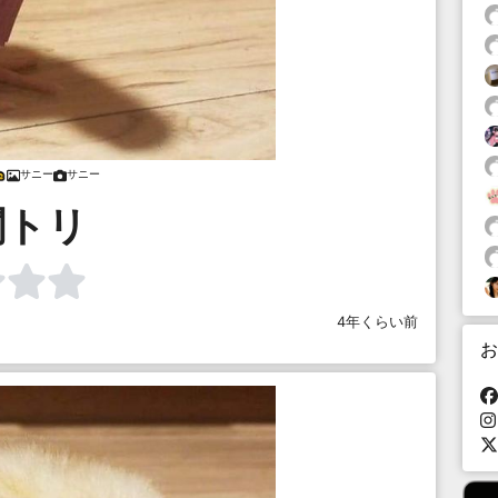
サニー
サニー
関トリ
4年くらい前
お