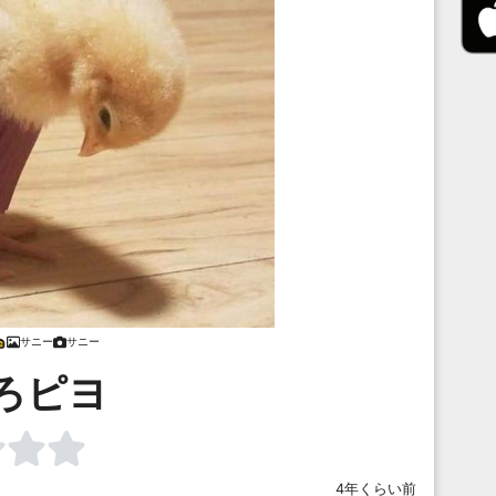
サニー
サニー
ろピヨ
4年くらい前