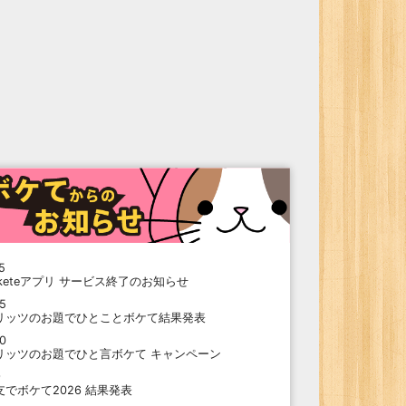
5
oketeアプリ サービス終了のお知らせ
15
リッツのお題でひとことボケて結果発表
10
リッツのお題でひと言ボケて キャンペーン
9
支でボケて2026 結果発表