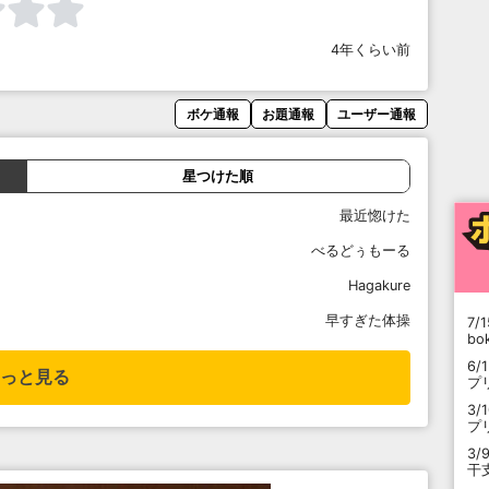
4年くらい前
ボケ通報
お題通報
ユーザー通報
星つけた順
最近惚けた
べるどぅもーる
Hagakure
早すぎた体操
7/1
b
6/
っと見る
プ
3/
プ
3/
干