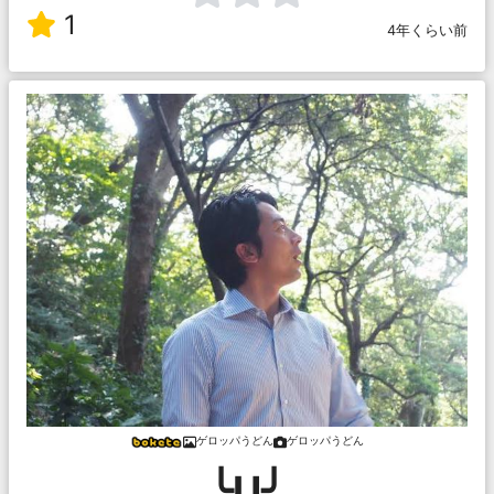
1
4年くらい前
ゲロッパうどん
ゲロッパうどん
╰U╯