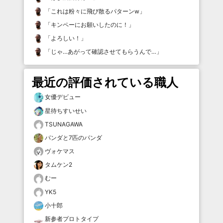
「
これは粉々に飛び散るパターンw
」
「
キンペーにお願いしたのに！
」
「
よろしい！
」
「
じゃ…あがって確認させてもらうんで…
」
最近の評価されている職人
女優デビュー
星待ちすいせい
TSUNAGAWA
パンダと7匹のパンダ
ヴォケマス
タムケン2
むー
YK5
小十郎
新参者プロトタイプ