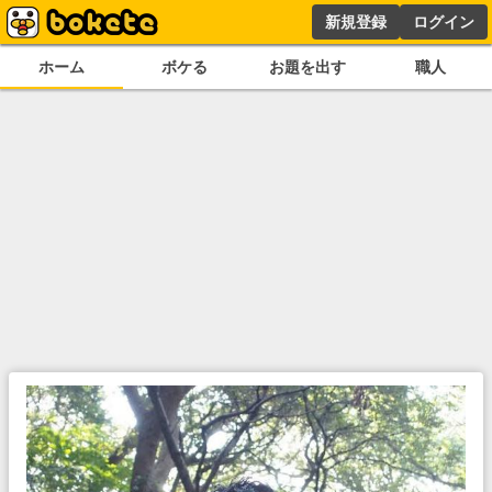
新規登録
ログイン
ホーム
ボケる
お題を出す
職人