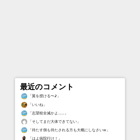
最近のコメント
「
翼を授ける〜♪
」
「
いいね
」
「
志望校全滅かよ……
」
「
そしてまだ大体できてない
」
「
待たす側も待たされる方も大概にしなさいw
」
「
はよ病院行け！
」