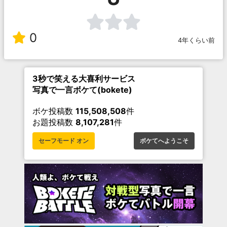
0
4年くらい前
3秒で笑える大喜利サービス
写真で一言ボケて(bokete)
ボケ投稿数
115,508,508
件
お題投稿数
8,107,281
件
セーフモード オン
ボケてへようこそ