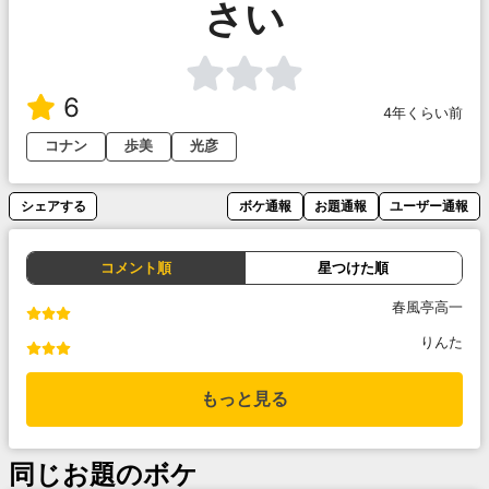
さい
6
4年くらい前
コナン
歩美
光彦
シェアする
ボケ通報
お題通報
ユーザー通報
コメント順
星つけた順
春風亭高一
りんた
もっと見る
同じお題のボケ