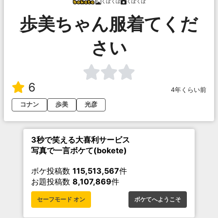
くぽくぽ
くぽくぽ
歩美ちゃん服着てくだ
さい
6
4年くらい前
コナン
歩美
光彦
3秒で笑える大喜利サービス
写真で一言ボケて(bokete)
ボケ投稿数
115,513,567
件
お題投稿数
8,107,869
件
セーフモード オン
ボケてへようこそ