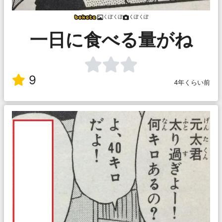
くぽくぽ
くぽくぽ
一日に食べる量がね
9
4年くらい前