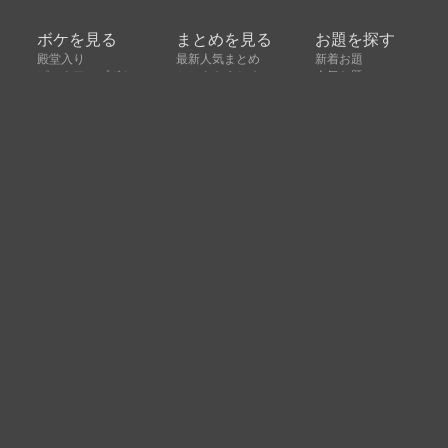
ボケを見る
まとめを見る
お題を探す
殿堂入り
最新人気まとめ
新着お題
ピックアップボケ
セレクトまとめ
人気お題
人気ボケ
セレクトお題
注目ボケ
人気タグ
急上昇ボケ
新着ボケ
セレクト
タグ
ご利用について
ボケてについて
使い方
利用規約
よくある質問
クッキーの利用について
お問い合わせ
広告掲載について
運営会社
Copyright © ボケて（bokete）All rights reserved. 株式
会社オモロキ