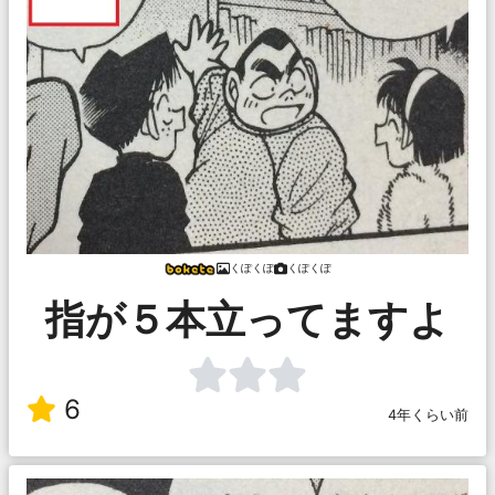
くぽくぽ
くぽくぽ
指が５本立ってますよ
6
4年くらい前