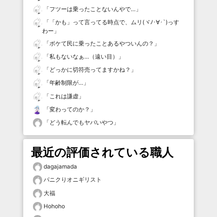
「
フツーは乗ったことないんやで…
」
「
「かも」って言ってる時点で、ムリ(ヾﾉ･∀･`)っす
わー
」
「
ボケて民に乗ったことあるやついんの？
」
「
私もないなぁ…（遠い目）
」
「
どっかに切符売ってますかね？
」
「
年齢制限が…
」
「
これは謙虚
」
「
変わってのか？
」
「
どう転んでもヤバいやつ
」
最近の評価されている職人
dagajamada
パニクりオニギリスト
大福
Hohoho