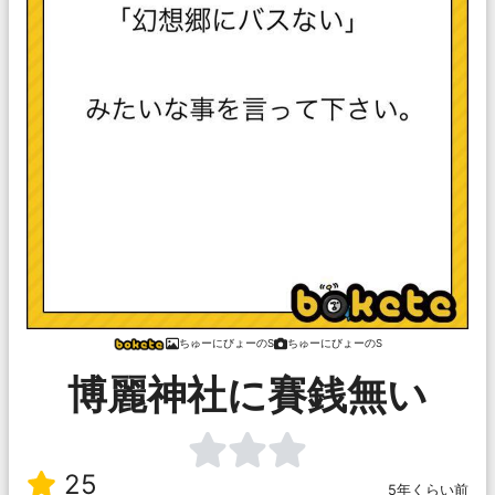
ちゅーにびょーのS
ちゅーにびょーのS
博麗神社に賽銭無い
25
5年くらい前