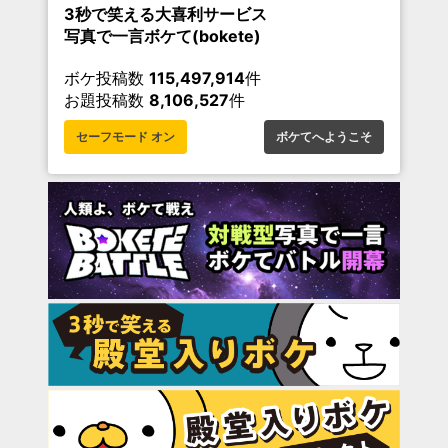
3秒で笑える大喜利サービス
写真で一言ボケて(bokete)
ボケ投稿数
115,497,914
件
お題投稿数
8,106,527
件
セーフモード オン
ボケてへようこそ