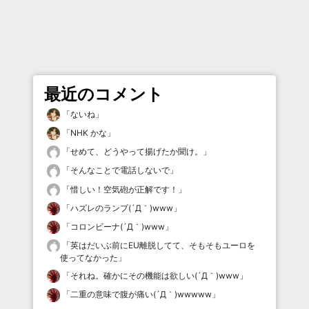
最近のコメント
「
ないね
」
「
NHK かな
」
「
せめて、どうやって揚げたか聞け。
」
「
そんなことで電話しないで
」
「
惜しい！空気砲が正解です！
」
「
ハズレのランプ(´Д｀)www
」
「
コロンビーナ(´Д｀)www
」
「
英はだいぶ前にEU離脱してて、そもそもユーロを
使ってなかった
」
「
それね。確かにその機能は欲しい(´Д｀)www
」
「
二重の意味で腹が痛い(´Д｀)wwwww
」