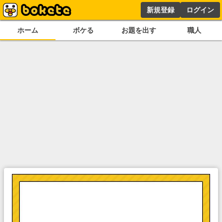
新規登録
ログイン
ホーム
ボケる
お題を出す
職人