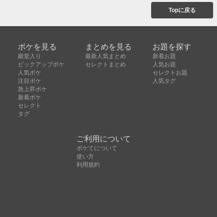
Topに戻る
ボケを見る
まとめを見る
お題を探す
殿堂入り
最新人気まとめ
新着お題
ピックアップボケ
セレクトまとめ
人気お題
人気ボケ
セレクトお題
注目ボケ
人気タグ
急上昇ボケ
新着ボケ
セレクト
タグ
ご利用について
ボケてについて
使い方
利用規約
よくある質問
クッキーの利用について
お問い合わせ
広告掲載について
運営会社