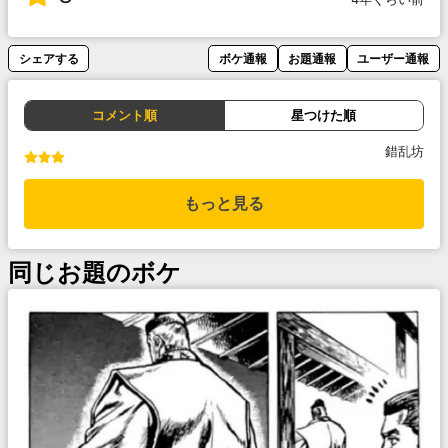
シェアする
ボケ通報
お題通報
ユーザー通報
コメント順
星つけた順
錯乱坊
もっと見る
同じお題のボケ