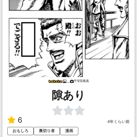
平等院鳳凰
___
隙あり
6
4年くらい前
おもしろ
裏切り者
漫画