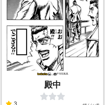
平等院鳳凰
___
殿中
3
4年くらい前