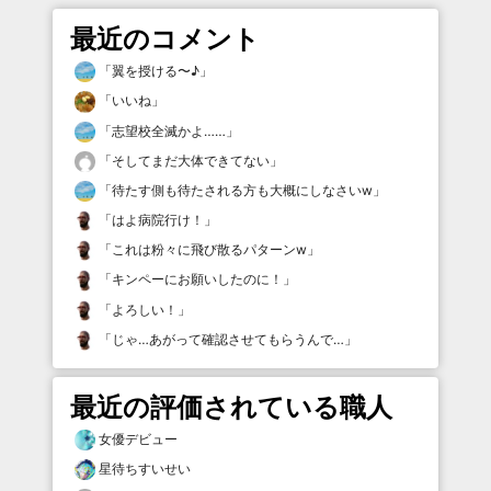
最近のコメント
「
翼を授ける〜♪
」
「
いいね
」
「
志望校全滅かよ……
」
「
そしてまだ大体できてない
」
「
待たす側も待たされる方も大概にしなさいw
」
「
はよ病院行け！
」
「
これは粉々に飛び散るパターンw
」
「
キンペーにお願いしたのに！
」
「
よろしい！
」
「
じゃ…あがって確認させてもらうんで…
」
最近の評価されている職人
女優デビュー
星待ちすいせい