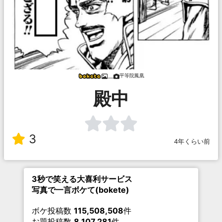
平等院鳳凰
___
殿中
3
4年くらい前
3秒で笑える大喜利サービス
写真で一言ボケて(bokete)
ボケ投稿数
115,508,508
件
お題投稿数
8,107,281
件