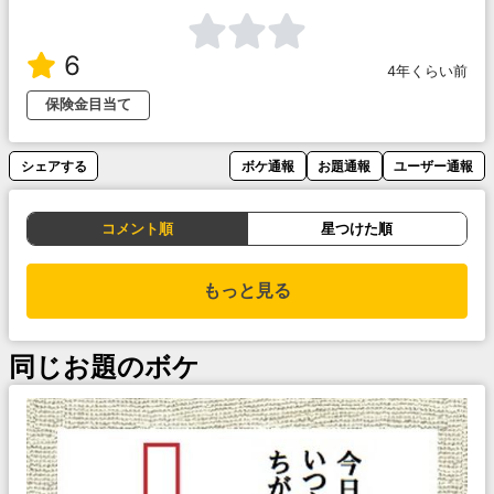
6
4年くらい前
保険金目当て
シェアする
ボケ通報
お題通報
ユーザー通報
コメント順
星つけた順
もっと見る
同じお題のボケ