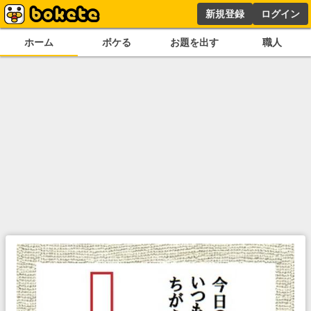
新規登録
ログイン
ホーム
ボケる
お題を出す
職人