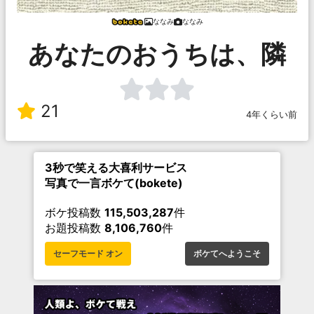
ななみ
ななみ
あなたのおうちは、隣
21
4年くらい前
3秒で笑える大喜利サービス
写真で一言ボケて(bokete)
ボケ投稿数
115,503,287
件
お題投稿数
8,106,760
件
セーフモード オン
ボケてへようこそ