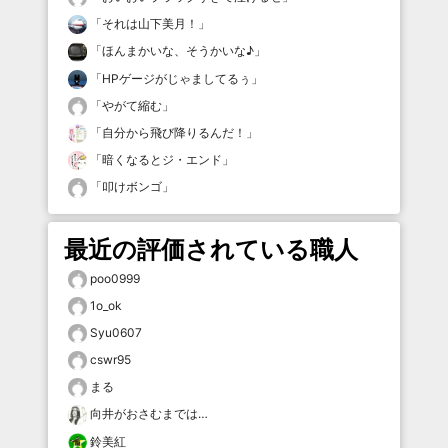
「
それは山下美月！
」
「
ほんまかいな、そうかいな♪
」
「
HPゲージがじゃましてるぅ
」
「
やがて縮む
」
「
自分から飛び降りるんだ！
」
「
暗くなるとジ・エンド
」
「
叩けボンゴ
」
最近の評価されている職人
poo0999
1o_ok
Syu0607
cswr95
まる
向井がおさむまでは…
鈴美紅