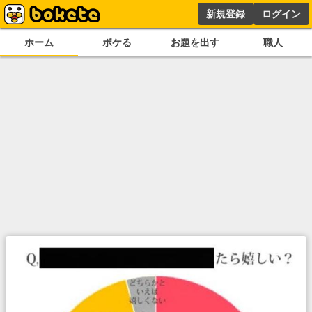
新規登録
ログイン
ホーム
ボケる
お題を出す
職人