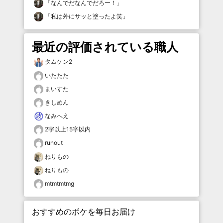
「
なんでだなんでだろー！
」
「
私は外にサッと塗ったよ笑
」
最近の評価されている職人
タムケン2
いたたた
まいすた
きしめん
なみへえ
2字以上15字以内
runout
ねりもの
ねりもの
mtmtmtmg
おすすめのボケを毎日お届け