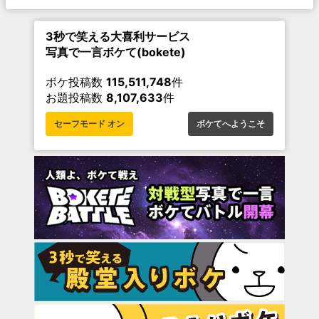
3秒で笑える大喜利サービス
写真で一言ボケて(bokete)
ボケ投稿数
115,511,748
件
お題投稿数
8,107,633
件
セーフモード オン
ボケてへようこそ