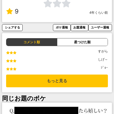
9
4年くらい前
シェアする
ボケ通報
お題通報
ユーザー通報
コメント順
星つけた順
すがら
しげ～
ｼﾞｮｰ
もっと見る
同じお題のボケ