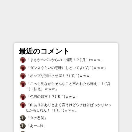
最近のコメント
「
まさかのバスからのご指定！？(´Д｀)ｗｗｗ
」
「
ダンスぐらいの意味にしといてよ(´Д｀)ｗｗｗ
」
「
ポップな別れさせ屋！？(´Д｀)ｗｗｗ
」
「
こっち見ながらそんなこと言われたら怖え！！(´Д
｀)（怯え）ｗｗｗ
」
「
色男の戯言！？(´Д｀)ｗｗｗ
」
「
山あり谷ありとよく言うけどウチは谷ばっかりやっ
たかもしれん！！(´Д｀)ｗｗｗ
」
「
タチ悪笑
」
「
あー…泣
」