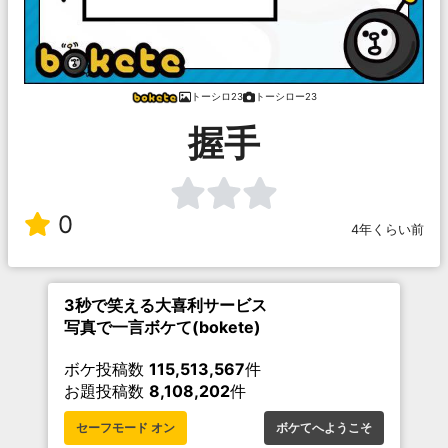
トーシロ23
トーシロー23
握手
0
4年くらい前
3秒で笑える大喜利サービス
写真で一言ボケて(bokete)
ボケ投稿数
115,513,567
件
お題投稿数
8,108,202
件
セーフモード オン
ボケてへようこそ