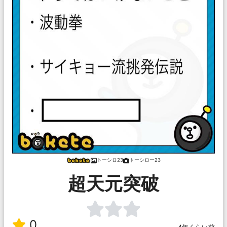
トーシロ23
トーシロー23
超天元突破
0