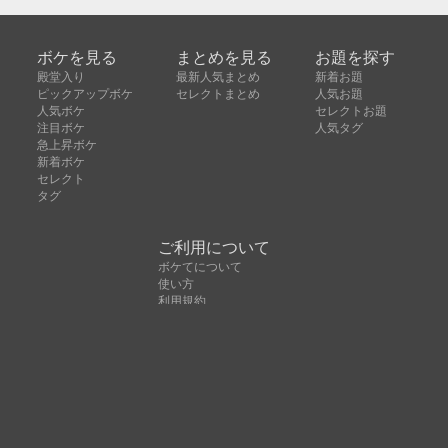
ボケを見る
まとめを見る
お題を探す
殿堂入り
最新人気まとめ
新着お題
ピックアップボケ
セレクトまとめ
人気お題
人気ボケ
セレクトお題
注目ボケ
人気タグ
急上昇ボケ
新着ボケ
セレクト
タグ
ご利用について
ボケてについて
使い方
利用規約
よくある質問
クッキーの利用について
お問い合わせ
広告掲載について
運営会社
Copyright © ボケて（bokete）All rights reserved. 株式
会社オモロキ