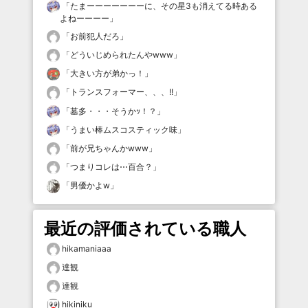
「
たまーーーーーーーに、その星3も消えてる時ある
よねーーーー
」
「
お前犯人だろ
」
「
どういじめられたんやwww
」
「
大きい方が弟かっ！
」
「
トランスフォーマー、、、!!
」
「
墓多・・・そうかｯ！？
」
「
うまい棒ムスコスティック味
」
「
前が兄ちゃんかwww
」
「
つまりコレは⋯百合？
」
「
男優かよw
」
最近の評価されている職人
hikamaniaaa
達観
達観
hikiniku