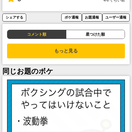
4年くらい前
シェアする
ボケ通報
お題通報
ユーザー通報
コメント順
星つけた順
もっと見る
同じお題のボケ