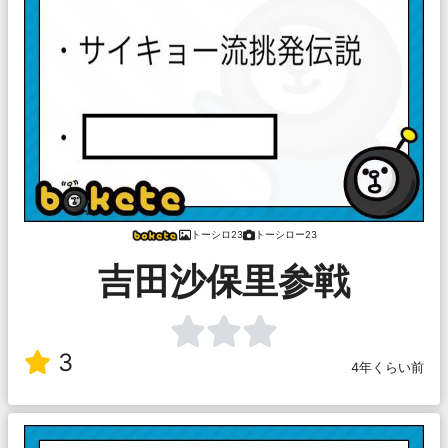
トーシロ23
トーシロー23
吉田沙保里参戦
3
4年くらい前