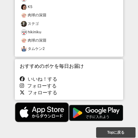
K5
肉球の深淵
ステゴ
hikiniku
肉球の深淵
タムケン2
おすすめのボケを毎日お届け
いいね！する
フォローする
フォローする
Topに戻る