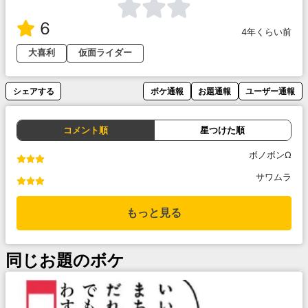
6
4年くらい前
大喜利
仮面ライダー
シェアする
ボケ通報
お題通報
ユーザー通報
コメント順
星つけた順
ボノボンΩ
サワムラ
もっと見る
同じお題のボケ