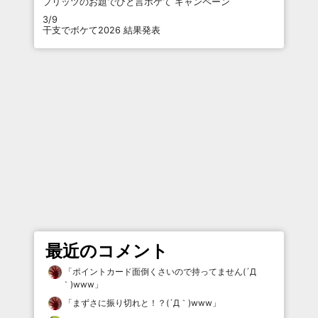
プリッツのお題でひと言ボケて キャンペーン
3/9
干支でボケて2026 結果発表
最近のコメント
「
ポイントカード面倒くさいので持ってません(´Д
｀)www
」
「
まずさに振り切れと！？(´Д｀)www
」