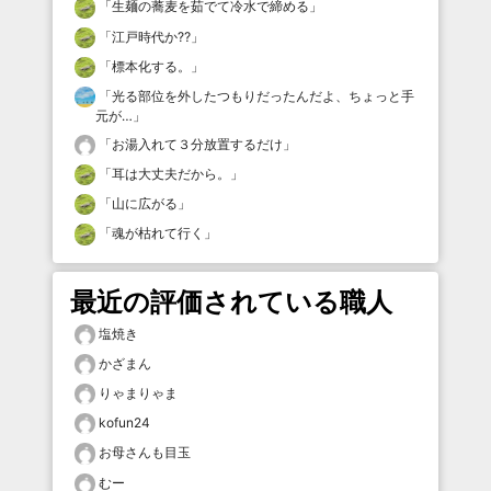
「
生麺の蕎麦を茹でて冷水で締める
」
「
江戸時代か⁇
」
「
標本化する。
」
「
光る部位を外したつもりだったんだよ、ちょっと手
元が…
」
「
お湯入れて３分放置するだけ
」
「
耳は大丈夫だから。
」
「
山に広がる
」
「
魂が枯れて行く
」
最近の評価されている職人
塩焼き
かざまん
りゃまりゃま
kofun24
お母さんも目玉
むー