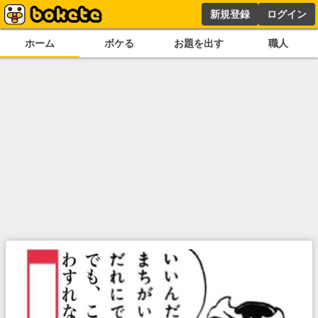
新規登録
ログイン
ホーム
ボケる
お題を出す
職人