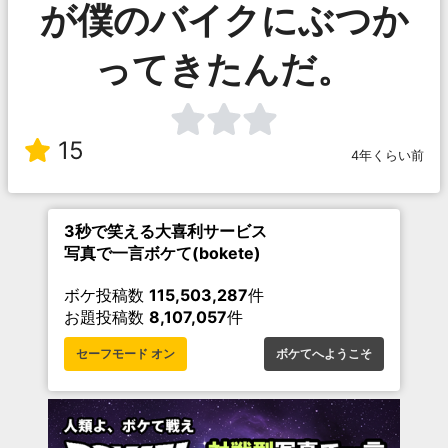
が僕のバイクにぶつか
ってきたんだ。
15
4年くらい前
3秒で笑える大喜利サービス
写真で一言ボケて(bokete)
ボケ投稿数
115,503,287
件
お題投稿数
8,107,057
件
セーフモード オン
ボケてへようこそ