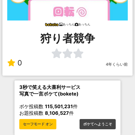
あっちん
あっちん
狩り者競争
0
4年くらい前
3秒で笑える大喜利サービス
写真で一言ボケて(bokete)
ボケ投稿数
115,501,231
件
お題投稿数
8,106,527
件
セーフモード オン
ボケてへようこそ