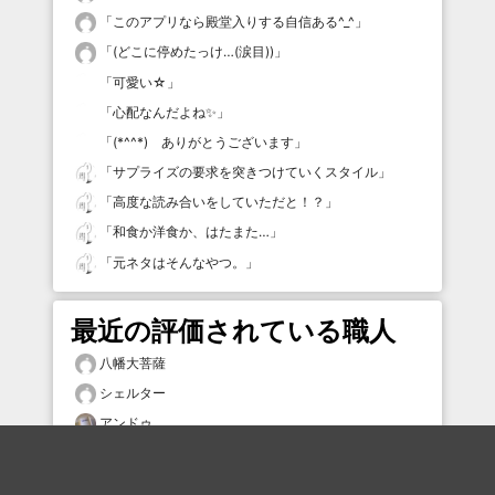
「
このアプリなら殿堂入りする自信ある^_^
」
「
(どこに停めたっけ…(涙目))
」
「
可愛い☆
」
「
心配なんだよね✨
」
「
(*^^*) ありがとうございます
」
「
サプライズの要求を突きつけていくスタイル
」
「
高度な読み合いをしていただと！？
」
「
和食か洋食か、はたまた…
」
「
元ネタはそんなやつ。
」
最近の評価されている職人
八幡大菩薩
シェルター
アンドゥ
プリティ慶
まひろ