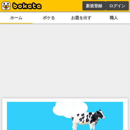
新規登録
ログイン
ホーム
ボケる
お題を出す
職人