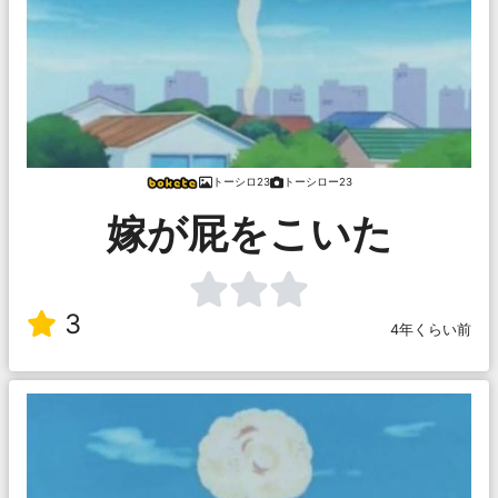
トーシロ23
トーシロー23
嫁が屁をこいた
3
4年くらい前