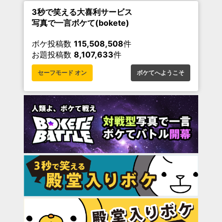
3秒で笑える大喜利サービス
写真で一言ボケて(bokete)
ボケ投稿数
115,508,508
件
お題投稿数
8,107,633
件
セーフモード オン
ボケてへようこそ