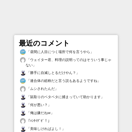
最近のコメント
「
昼間に人目につく場所で何を言うやら
」
「
ウェイター君、料理の説明ってのはそういう事じゃ
ない
」
「
勝手に自滅しとるだけやん？
」
「
連合体の総称だと言う説もあるようですね
」
「
ムシされたんだ
」
「
鼠取りのベタベタに捕まっていて助かります
」
「
何が悪い？
」
「
俺は嫌だねw
」
「
ﾊﾝﾀｲﾀﾞｾﾞ！
」
「
美味しければよし！
」