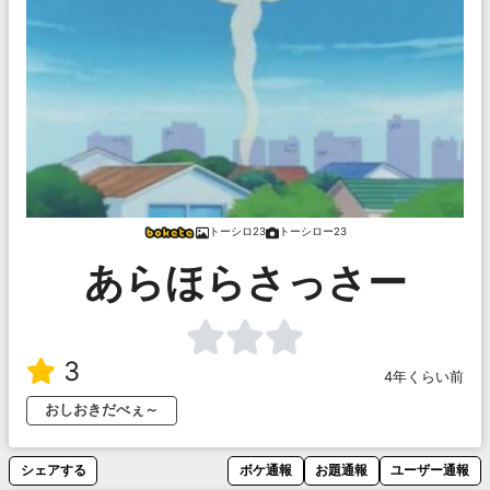
トーシロ23
トーシロー23
あらほらさっさー
3
4年くらい前
おしおきだべぇ～
シェアする
ボケ通報
お題通報
ユーザー通報