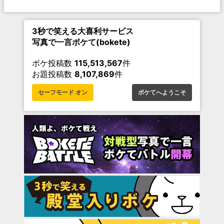
3秒で笑える大喜利サービス
写真で一言ボケて(bokete)
ボケ投稿数
115,513,567
件
お題投稿数
8,107,869
件
セーフモード オン
ボケてへようこそ