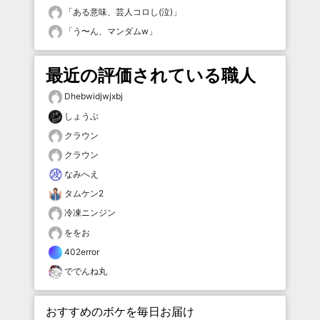
「
ある意味、芸人コロし(泣)
」
「
う〜ん、マンダムw
」
最近の評価されている職人
Dhebwidjwjxbj
しょうぶ
クラウン
クラウン
なみへえ
タムケン2
冷凍ニンジン
ををお
402error
ででんね丸
おすすめのボケを毎日お届け