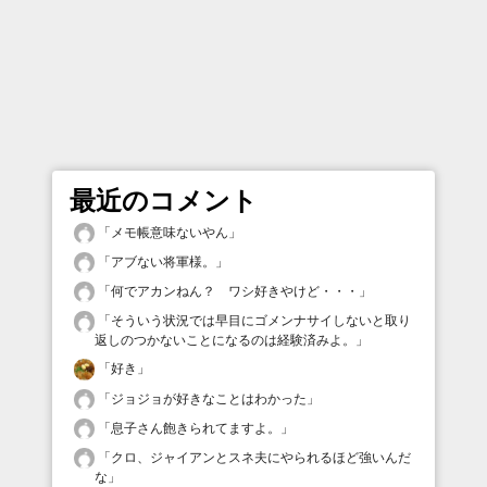
最近のコメント
「
メモ帳意味ないやん
」
「
アブない将軍様。
」
「
何でアカンねん？ ワシ好きやけど・・・
」
「
そういう状況では早目にゴメンナサイしないと取り
返しのつかないことになるのは経験済みよ。
」
「
好き
」
「
ジョジョが好きなことはわかった
」
「
息子さん飽きられてますよ。
」
「
クロ、ジャイアンとスネ夫にやられるほど強いんだ
な
」