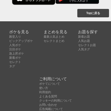
Topに戻る
ボケを見る
まとめを見る
お題を探す
殿堂入り
最新人気まとめ
新着お題
ピックアップボケ
セレクトまとめ
人気お題
人気ボケ
セレクトお題
注目ボケ
人気タグ
急上昇ボケ
新着ボケ
セレクト
タグ
ご利用について
ボケてについて
使い方
利用規約
よくある質問
クッキーの利用について
お問い合わせ
広告掲載について