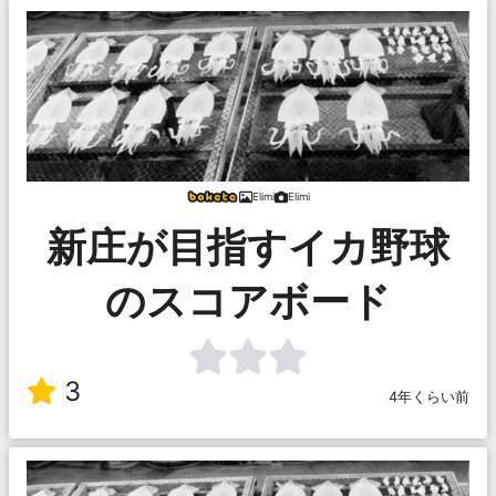
Elimi
Elimi
新庄が目指すイカ野球
のスコアボード
3
4年くらい前