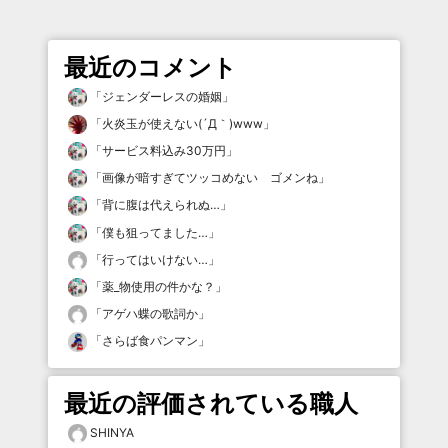
最近のコメント
「
ジェンダーレスの婚姻
」
「
火炎玉が使えない(´Д｀)www
」
「
サービス料込み30万円
」
「
画像が暗すぎてツッコめない ゴメンね
」
「
背に腹は代えられぬ…
」
「
僕も狙ってました…
」
「
行ってはいけない…
」
「
薬_物使用の件かな？
」
「
アゲハ蝶の歌詞か
」
「
さらば食パンマン
」
最近の評価されている職人
SHINYA