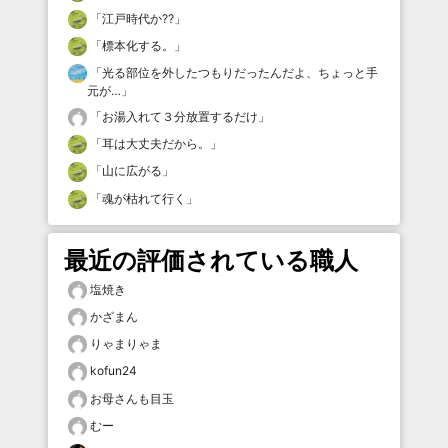
「
江戸時代か⁇
」
「
標本化する。
」
「
光る部位を外したつもりだったんだよ、ちょっと手
元が…
」
「
お湯入れて３分放置するだけ
」
「
耳は大丈夫だから。
」
「
山に広がる
」
「
魂が枯れて行く
」
最近の評価されている職人
塩焼き
かざまん
りゃまりゃま
kofun24
お母さんも目玉
むー