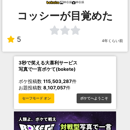
神谷操
神谷操
コッシーが目覚めた
5
4年くらい前
3秒で笑える大喜利サービス
写真で一言ボケて(bokete)
ボケ投稿数
115,503,287
件
お題投稿数
8,107,057
件
セーフモード オン
ボケてへようこそ