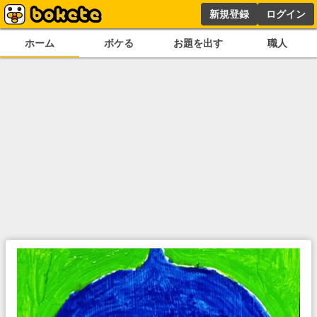
新規登録
ログイン
ホーム
ボケる
お題を出す
職人