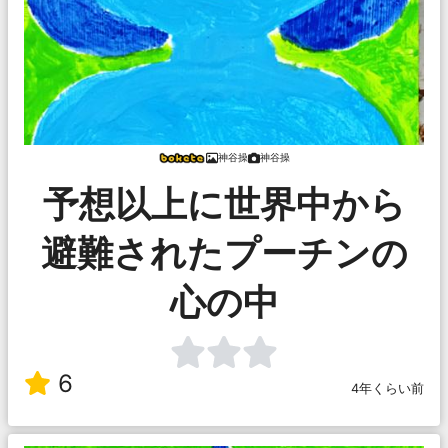
神谷操
神谷操
予想以上に世界中から
避難されたプーチンの
心の中
6
4年くらい前