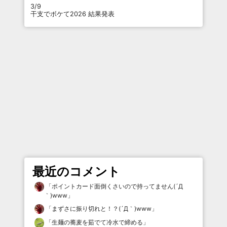
3/9
干支でボケて2026 結果発表
最近のコメント
「
ポイントカード面倒くさいので持ってません(´Д
｀)www
」
「
まずさに振り切れと！？(´Д｀)www
」
「
生麺の蕎麦を茹でて冷水で締める
」